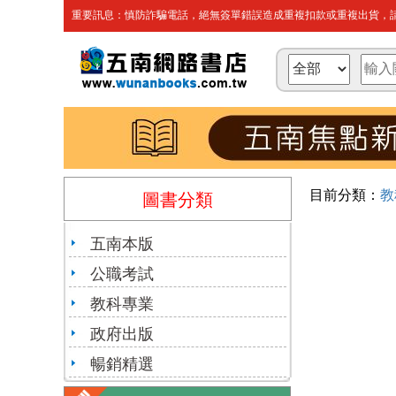
重要訊息：慎防詐騙電話，絕無簽單錯誤造成重複扣款或重複出貨，請
目前分類：
教
圖書分類
五南本版
公職考試
教科專業
政府出版
暢銷精選