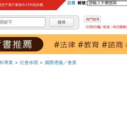
註冊
帳號
您千萬不要操作ATM提款機。
熱門搜尋
165防詐騙
蝦皮
幼兒園教
科專業
＞
社會休閒
＞
國際禮儀／會展