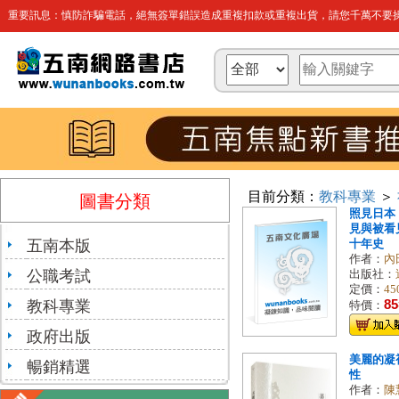
重要訊息：慎防詐騙電話，絕無簽單錯誤造成重複扣款或重複出貨，請您千萬不要操
目前分類：
教科專業
＞
圖書分類
照見日本
見與被看
五南本版
十年史
作者：
內
公職考試
出版社：
定價：
45
教科專業
85
特價：
政府出版
美麗的凝
暢銷精選
性
作者：
陳