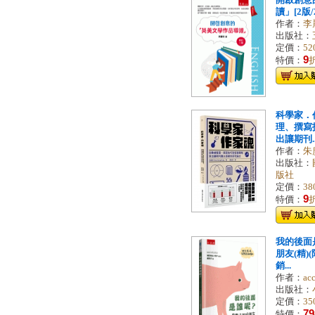
開啟創意
讀」[2版/2
作者：
李
出版社：
定價：
52
9
特價：
科學家．
理、撰寫
出讓期刊..
作者：
朱廣
出版社：
版社
定價：
38
9
特價：
我的後面
朋友(精)
銷...
作者：
ac
出版社：
定價：
35
79
特價：