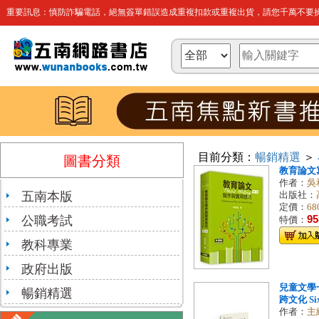
重要訊息：慎防詐騙電話，絕無簽單錯誤造成重複扣款或重複出貨，請您千萬不要操
目前分類：
暢銷精選
＞
圖書分類
教育論文
作者：
吳
五南本版
出版社：
定價：
68
公職考試
95
特價：
教科專業
政府出版
兒童文學
暢銷精選
跨文化 Six 
作者：
主