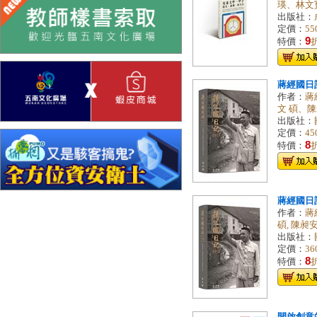
瑛、林文寶
出版社：
定價：
55
9
特價：
蔣經國日記(
作者：
蔣
文 碩、陳
出版社：
定價：
45
8
特價：
蔣經國日記(
作者：
蔣
碩, 陳昶安, 
出版社：
定價：
36
8
特價：