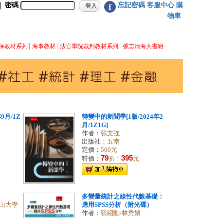
密碼
忘記密碼
客服中心
購
f
物車
保教材系列
海事教材
法官學院裁判教材系列
張志清海大書籍
9月/1Z
轉變中的新聞學[1版/2024年2
月/1Z1G]
作者：
張文強
出版社：
五南
定價：
500元
79
395
特價：
折！
元
多變量統計之線性代數基礎：
山大學
應用SPSS分析（附光碟）
作者：
張紹勳/林秀娟