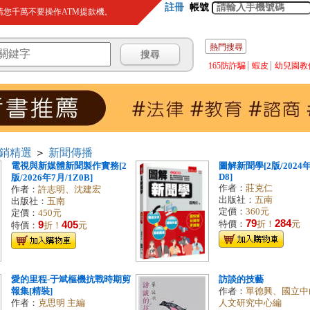
註冊
帳號
您千萬不要操作ATM提款機。
熱門搜尋
165防詐騙
蝦皮
幼兒園教
銷精選
＞
新聞傳播
電視與新媒體新聞製作實務[2
圖解新聞學[2版/2024年
D8]
版/2026年7月/1Z0B]
作者：
莊克仁
作者：
許志明、沈建宏
出版社：
五南
出版社：
五南
定價：
360元
定價：
450元
79
284
9
405
特價：
折！
元
特價：
折！
元
愛的里程-于斌樞機抗戰時期剪
訪談的技藝
報集[精裝]
作者：
單德興、國立中
作者：
克思明 主編
人文研究中心編