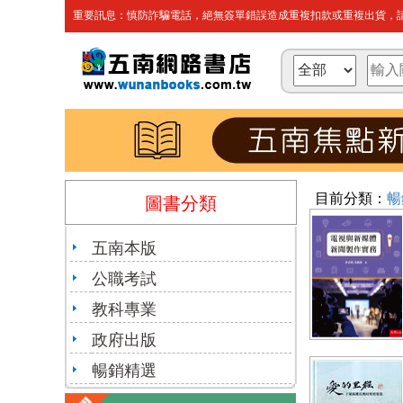
重要訊息：慎防詐騙電話，絕無簽單錯誤造成重複扣款或重複出貨，請
目前分類：
暢
圖書分類
五南本版
公職考試
教科專業
政府出版
暢銷精選