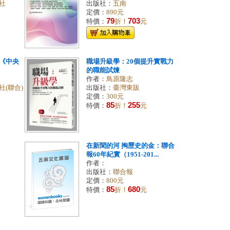
社
出版社：
五南
定價：
890元
79
703
特價：
折！
元
《中央
職場升級學：20個提升實戰力
的職能試煉
作者：
鳥原隆志
(聯合)
出版社：
臺灣東販
定價：
300元
85
255
特價：
折！
元
在新聞的河 掏歷史的金：聯合
報60年紀實（1951-201...
作者：
出版社：
聯合報
定價：
800元
85
680
特價：
折！
元