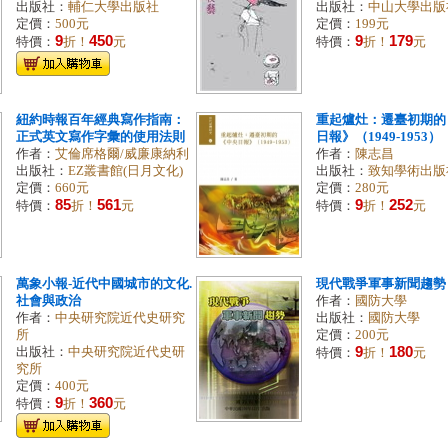
出版社：
輔仁大學出版社
出版社：
中山大學出版
定價：
500元
定價：
199元
9
450
9
179
特價：
折！
元
特價：
折！
元
紐約時報百年經典寫作指南：
重起爐灶：遷臺初期的
正式英文寫作字彙的使用法則
日報》（1949-1953）
作者：
艾倫席格爾/威廉康納利
作者：
陳志昌
出版社：
EZ叢書館(日月文化)
出版社：
致知學術出版社
定價：
660元
定價：
280元
85
561
9
252
特價：
折！
元
特價：
折！
元
萬象小報-近代中國城市的文化.
現代戰爭軍事新聞趨勢
社會與政治
作者：
國防大學
作者：
中央研究院近代史研究
出版社：
國防大學
所
定價：
200元
9
180
出版社：
中央研究院近代史研
特價：
折！
元
究所
定價：
400元
9
360
特價：
折！
元