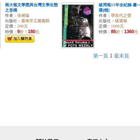
兩大報文學獎與台灣文學生態
破周報15年全紀錄-書+
之形構
碟[精]
作者：
張俐璇
作者：
孽世代之聲
出版社：
臺南市立圖書館
出版社：
破週報
定價：
200元
定價：
1600元
9
180
85
1360
特價：
折！
元
特價：
折！
元
第一頁
1
最末頁