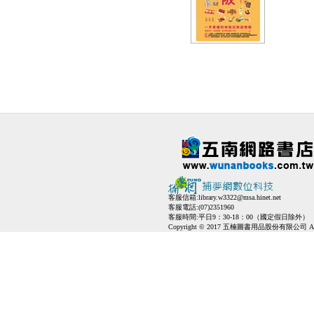
客服信箱:
library.w3322@msa.hinet.net
客服電話:(07)2351960
客服時間:平日9：30-18：00（國定假日除外）
Copyright © 2017 五楠圖書用品股份有限公司 All Ri