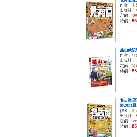
北海道達人
作者：
卡
出版社：
定價：
39
85
特價：
釜山就該
作者：
亞
出版社：
定價：
32
85
特價：
名古屋.高
書2018
作者：
凱
出版社：
定價：
39
85
特價：