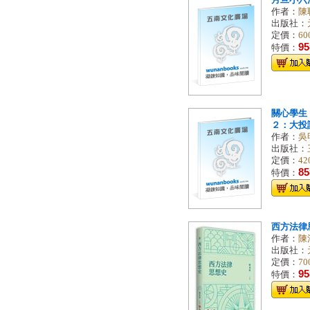
月旦小六
作者：
陳
出版社：
定價：
60
95
特價：
關心學生
２：大投
作者：
吳
出版社：
定價：
42
85
特價：
西方法律
作者：
陳
出版社：
定價：
70
95
特價：