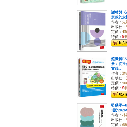
謝林與《
宗教的永恆同
作者：
先
出版社：
定價：
45
9
特價：
超圖解E
景：從社
實踐...
作者：
游
出版社：
定價：
50
9
特價：
監獄學─
1版/2026
作者：
林
出版社：
定價：
68