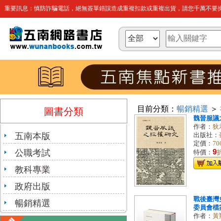
重要訊息：慎防詐騙電話，絕無簽單錯誤造成重複扣款或重複出貨，請您千萬不要操
目前分類：
暢銷精選
＞
圖書分類
魏晉服議
作者：
狄
五南本版
出版社：
定價：
70
公職考試
9
特價：
教科專業
政府出版
戰後臺灣
暢銷精選
委員會檔案
作者：
黃