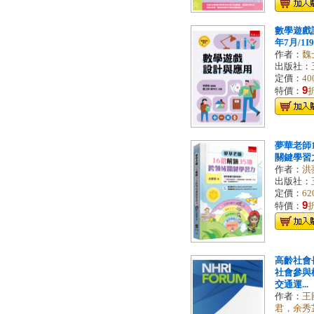
數學遊戲設
年7月/1I
作者：
魏
出版社：
定價：
40
9
特價：
夢華老師
關鍵學習力[
作者：
洪
出版社：
定價：
62
9
特價：
高齡社會
社會參與
交通運...
作者：
王
君，余秀芷