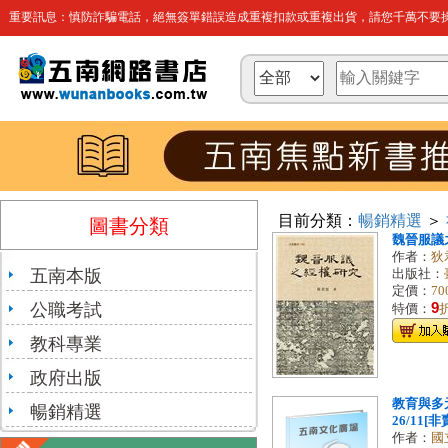
重要訊息：慎防詐騙電話，絕無簽單錯誤造成重複扣款或重複出貨，請您千萬不要操
目前分類：
暢銷精選
＞
圖書分類
魏晉服議
作者：
狄
五南本版
出版社：
定價：
70
公職考試
9
特價：
教科專業
政府出版
教育與多元
暢銷精選
26/11[非
作者：
國