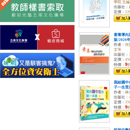
學院 主編
出版社：
定價：
22
素養導向
版/2026年
作者：
何
文等
出版社：
定價：
45
9
特價：
寫給國中
子一生受用的
作者：
林
出版社：
定價：
35
9
特價：