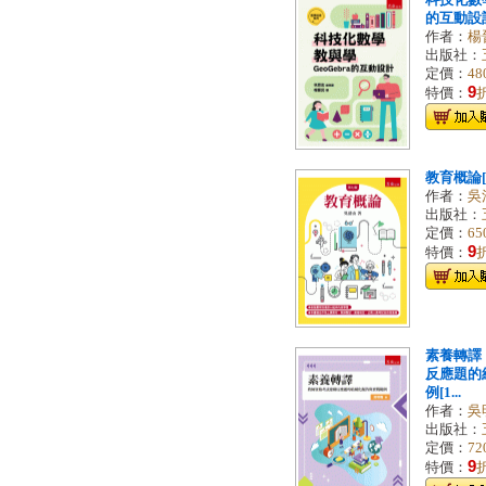
科技化數學
的互動設計[
作者：
楊
出版社：
定價：
48
9
特價：
教育概論[7
作者：
吳
出版社：
定價：
65
9
特價：
素養轉譯
反應題的
例[1...
作者：
吳
出版社：
定價：
72
9
特價：