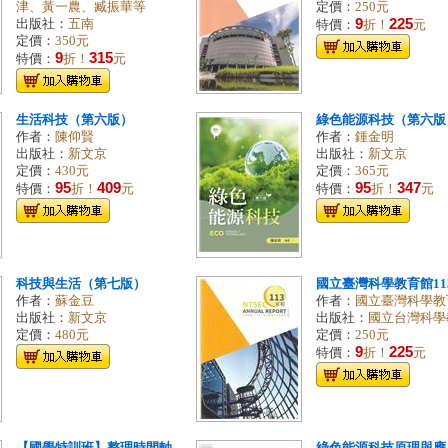
津、黃一農、臧振華等
定價：
250元
9
225
出版社：
五南
特價：
折！
元
定價：
350元
9
315
特價：
折！
元
生活科技（第六版）
綠色能源科技（第六版
作者：
陳仰賢
作者：
鍾金明
出版社：
新文京
出版社：
新文京
定價：
430元
定價：
365元
95
409
95
347
特價：
折！
元
特價：
折！
元
科技與生活（第七版）
國立臺灣科學教育館11
作者：
蘇金豆
作者：
國立臺灣科學教
出版社：
新文京
出版社：
國立台灣科學
定價：
480元
定價：
250元
9
225
特價：
折！
元