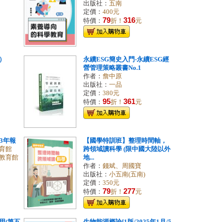
出版社：
五南
定價：
400元
79
316
特價：
折！
元
）
永續ESG簡史入門-永續ESG經
營管理策略叢書No.1
作者：
詹中原
出版社：
一品
定價：
380元
95
361
特價：
折！
元
3年報
【國學特訓班】整理時間軸，
育館
跨領域讀科學 (限中國大陸以外
教育館
地...
作者：
錢斌、周國寶
出版社：
小五南(五南)
定價：
350元
79
277
特價：
折！
元