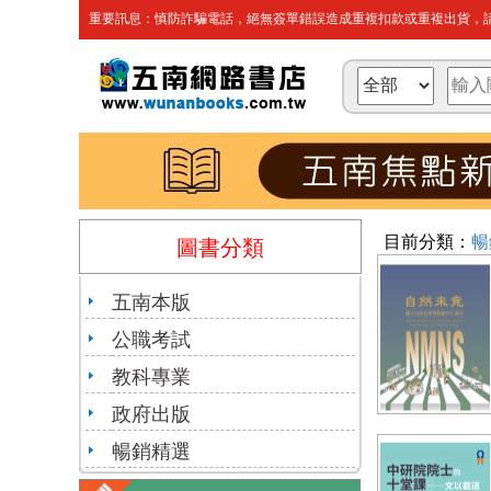
重要訊息：慎防詐騙電話，絕無簽單錯誤造成重複扣款或重複出貨，請
目前分類：
暢
圖書分類
五南本版
公職考試
教科專業
政府出版
暢銷精選