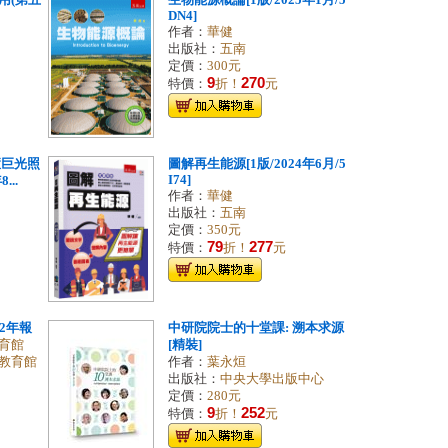
用(第五
生物能源概論[1版/2025年1月/5
DN4]
作者：
華健
出版社：
五南
定價：
300元
9
270
特價：
折！
元
慧巨光照
圖解再生能源[1版/2024年6月/5
I74]
...
作者：
華健
出版社：
五南
定價：
350元
79
277
特價：
折！
元
2年報
中研院院士的十堂課: 溯本求源
育館
[精裝]
教育館
作者：
葉永烜
出版社：
中央大學出版中心
定價：
280元
9
252
特價：
折！
元