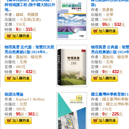
【國學特訓班】整理時間軸，
綠色能源科技原理與應
跨領域讀工程 (限中國大陸以外
版)
地...
作者：
曾彥魁
作者：
錢斌、周國寶
出版社：
全華
出版社：
小五南(五南)
定價：
560元
95
532
定價：
350元
特價：
折！
元
9
315
特價：
折！
元
物理風雲 近代篇：智慧巨光照
物理風雲 古典篇：智
亮自然奧祕[1版/2024年8...
亮自然奧祕[1版/2024年8
作者：
蕭如珀、楊信男
作者：
蕭如珀、楊信男
出版社：
五南
出版社：
五南
定價：
480元
定價：
480元
9
432
9
432
特價：
折！
元
特價：
折！
元
能源法導論
國立臺灣科學教育館11
作者：
Raphael J. Heffron
作者：
國立臺灣科學教
出版社：
元照
出版社：
國立台灣科學
定價：
380元
定價：
250元
95
361
9
225
特價：
折！
元
特價：
折！
元