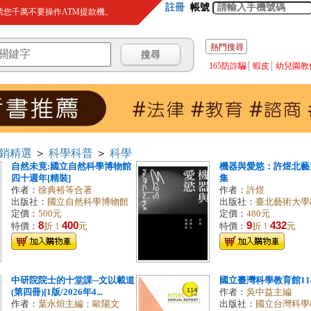
註冊
帳號
您千萬不要操作ATM提款機。
熱門搜尋
165防詐騙
蝦皮
幼兒園教
銷精選
＞
科學科普
＞
科學
自然未竟:國立自然科學博物館
機器與愛慾：許煜北藝
四十週年[精裝]
集
作者：
徐典裕等合著
作者：
許煜
出版社：
國立自然科學博物館
出版社：
臺北藝術大學
定價：
500元
定價：
480元
8
400
9
432
特價：
折！
元
特價：
折！
元
中研院院士的十堂課─文以載道
國立臺灣科學教育館11
(第四冊)[1版/2026年4...
作者：
吳中益主編
作者：
葉永烜主編；歐陽文
出版社：
國立台灣科學