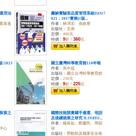
運用治
圖解實驗室品質管理系統ISO17
025：2017實務[1版...
業策進
作者：
林澤宏、孫政豊
出版社：
五南
定價：
400元
9
360
特價：
折！
元
/2023
國立臺灣科學教育館110年報
作者：
吳中益
出版社：
國立台灣科學教育館
定價：
250元
9
225
特價：
折！
元
探索之
國際技能競賽國手遴選、培訓
及後續就業之研究 ILOSH11...
作者：
楊裕如、鄭慶民、周韶
中心
珍
出版社：
勞動部及職業安全衛