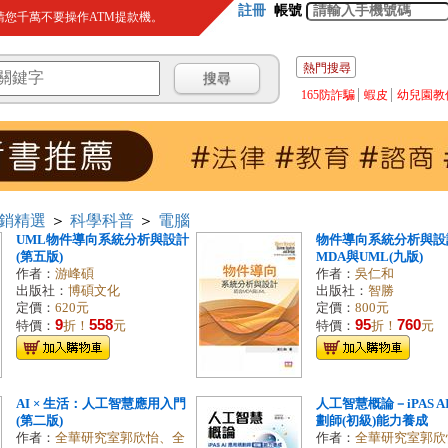
註冊
帳號
您千萬不要操作ATM提款機。
熱門搜尋
165防詐騙
蝦皮
幼兒園教
銷精選
＞
科學科普
＞
電腦
UML物件導向系統分析與設計
物件導向系統分析與設
(第五版)
MDA與UML(九版)
作者：
游峰碩
作者：
吳仁和
出版社：
博碩文化
出版社：
智勝
定價：
620元
定價：
800元
9
558
95
760
特價：
折！
元
特價：
折！
元
AI × 生活：人工智慧應用入門
人工智慧概論－iPAS 
(第二版)
劃師(初級)能力養成
作者：
全華研究室郭欣怡、全
作者：
全華研究室郭欣