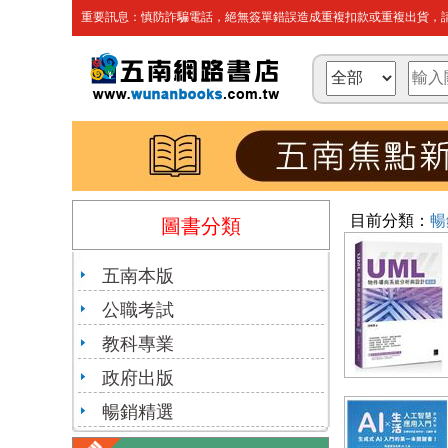
重要訊息：慎防詐騙電話，絕無簽單錯誤造成重複扣款或重複出貨，請
目前分類：
暢
圖書分類
五南本版
公職考試
教科專業
政府出版
暢銷精選