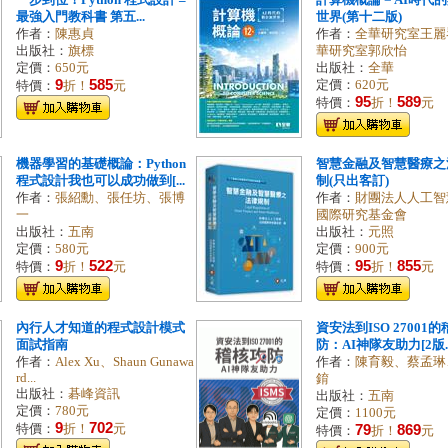
一步到位！Python 程式設計 –
計算機概論－AI時代
最強入門教科書 第五...
世界(第十二版)
作者：
陳惠貞
作者：
全華研究室王麗
出版社：
旗標
華研究室郭欣怡
定價：
650元
出版社：
全華
9
585
定價：
620元
特價：
折！
元
95
589
特價：
折！
元
機器學習的基礎概論：Python
智慧金融及智慧醫療之
程式設計我也可以成功做到[...
制(只出客訂)
作者：
張紹勳、張任坊、張博
作者：
財團法人人工智
一
國際研究基金會
出版社：
五南
出版社：
元照
定價：
580元
定價：
900元
9
522
95
855
特價：
折！
元
特價：
折！
元
內行人才知道的程式設計模式
資安法到ISO 27001
面試指南
防：AI神隊友助力[2版..
作者：
Alex Xu、Shaun Gunawa
作者：
陳育毅、蔡孟琳
rd...
錥
出版社：
碁峰資訊
出版社：
五南
定價：
780元
定價：
1100元
9
702
特價：
折！
元
79
869
特價：
折！
元