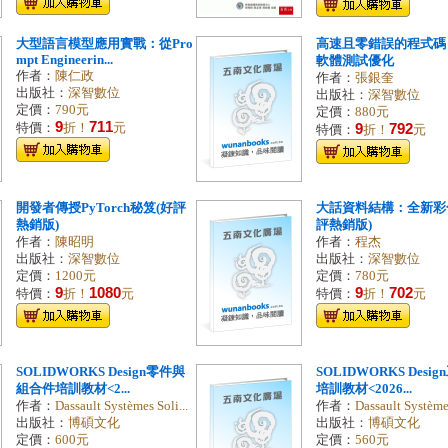
大型語言模型應用實戰：從Pro
高速且零錯誤的程式碼 
mpt Engineerin...
軟體測試優化
作者：
陳仁政
作者：
張銀奎
出版社：
深智數位
出版社：
深智數位
定價：
790元
定價：
880元
9
711
特價：
折！
元
9
792
特價：
折！
元
開發者傳授PyTorch秘笈(好評
大話資料結構：全新彩
熱銷版)
評熱銷版)
作者：
陳昭明
作者：
程杰
出版社：
深智數位
出版社：
深智數位
定價：
1200元
定價：
780元
9
1080
9
702
特價：
折！
元
特價：
折！
元
SOLIDWORKS Design零件與
SOLIDWORKS Desi
組合件培訓教材<2...
培訓教材<2026...
作者：
Dassault Systèmes Soli...
作者：
Dassault Systèmes
出版社：
博碩文化
出版社：
博碩文化
定價：
600元
定價：
560元