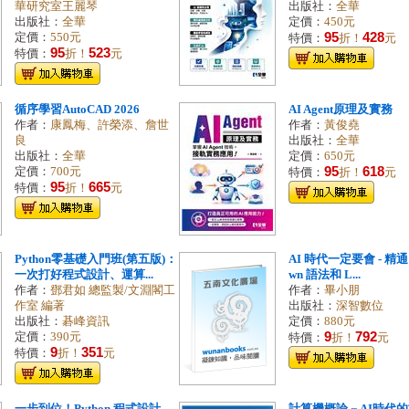
華研究室王麗琴
出版社：
全華
出版社：
全華
定價：
450元
95
428
定價：
550元
特價：
折！
元
95
523
特價：
折！
元
循序學習AutoCAD 2026
AI Agent原理及實務
作者：
康鳳梅、許榮添、詹世
作者：
黃俊堯
良
出版社：
全華
出版社：
全華
定價：
650元
95
618
定價：
700元
特價：
折！
元
95
665
特價：
折！
元
Python零基礎入門班(第五版)：
AI 時代一定要會 - 精通 
一次打好程式設計、運算...
wn 語法和 L...
作者：
鄧君如 總監製/文淵閣工
作者：
畢小朋
作室 編著
出版社：
深智數位
出版社：
碁峰資訊
定價：
880元
9
792
定價：
390元
特價：
折！
元
9
351
特價：
折！
元