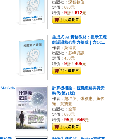
出版社：
深智數位
定價：
680元
9
612
特價：
折！
元
生成式 AI 實務教材：提示工程
師認證核心能力養成｜含CC...
作者：
吳進北
出版社：
碁峰資訊
定價：
450元
9
405
特價：
折！
元
Markdo
計算機概論－智慧網路與資安
時代(第21版)
作者：
趙坤茂、張雅惠、黃俊
穎、黃寶萱
出版社：
全華
定價：
680元
95
646
特價：
折！
元