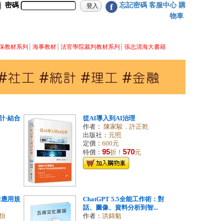
密碼
忘記密碼
客服中心
購
f
物車
保教材系列
海事教材
法官學院裁判教材系列
張志清海大書籍
計-結合
從AI導入到AI治理
作者：
陳家駿．許正乾
出版社：
元照
定價：
600元
95
570
特價：
折！
元
AI應用規
ChatGPT 5.5全能工作術：對
話、圖像、資料分析到智...
怡
作者：
洪錦魁