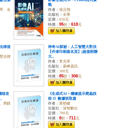
的數位新
影像生成式AI－Python程式實
戰
琴、全
作者：
張元翔
出版社：
全華
定價：
650元
95
618
特價：
折！
元
法律規
神奇AI探祕：人工智慧大對決
【作者印刷簽名頁】(超值附贈
慧法律
大...
作者：
李允宰
出版社：
碁峰資訊
定價：
360元
85
306
特價：
折！
元
的稽核攻
《生成式AI × 穩健提示爬蟲技
.
術 I》數據抓取篇
、周鎂
作者：
黃朝健
出版社：
深智數位
定價：
790元
9
711
特價：
折！
元