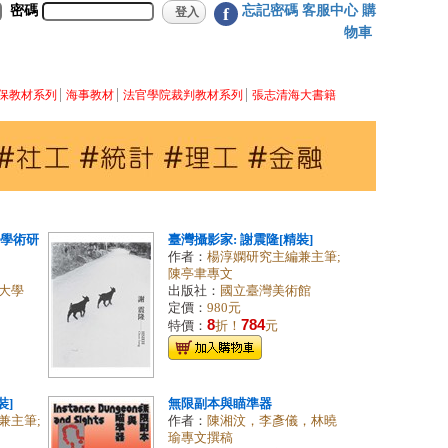
密碼
忘記密碼
客服中心
購
f
物車
保教材系列
海事教材
法官學院裁判教材系列
張志清海大書籍
際學術研
臺灣攝影家: 謝震隆[精裝]
作者：
楊淳嫻研究主編兼主筆;
陳亭聿專文
大學
出版社：
國立臺灣美術館
定價：
980元
8
784
特價：
折！
元
裝]
無限副本與瞄準器
兼主筆;
作者：
陳湘汶，李彥儀，林曉
瑜專文撰稿