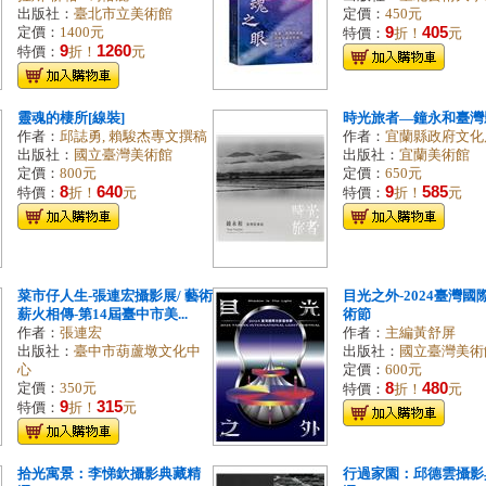
出版社：
臺北市立美術館
定價：
450元
9
405
定價：
1400元
特價：
折！
元
9
1260
特價：
折！
元
靈魂的棲所[線裝]
時光旅者—鐘永和臺灣
作者：
邱誌勇, 賴駿杰專文撰稿
作者：
宜蘭縣政府文化
出版社：
國立臺灣美術館
出版社：
宜蘭美術館
定價：
800元
定價：
650元
8
640
9
585
特價：
折！
元
特價：
折！
元
菜市仔人生-張連宏攝影展/ 藝術
目光之外-2024臺灣國
薪火相傳-第14屆臺中市美...
術節
作者：
張連宏
作者：
主編黃舒屏
出版社：
臺中市葫蘆墩文化中
出版社：
國立臺灣美術
心
定價：
600元
8
480
定價：
350元
特價：
折！
元
9
315
特價：
折！
元
拾光寓景：李悌欽攝影典藏精
行過家園：邱德雲攝影