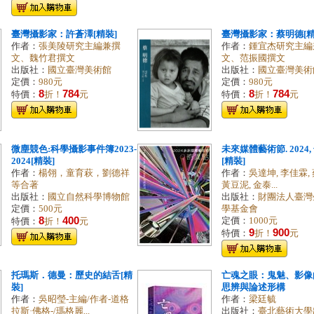
臺灣攝影家：許蒼澤[精裝]
臺灣攝影家：蔡明德[精
作者：
張美陵研究主編兼撰
作者：
鍾宜杰研究主編
文、魏竹君撰文
文、范振國撰文
出版社：
國立臺灣美術館
出版社：
國立臺灣美術
定價：
980元
定價：
980元
8
784
8
784
特價：
折！
元
特價：
折！
元
微塵競色:科學攝影事件簿2023-
未來媒體藝術節. 2024
2024[精裝]
[精裝]
作者：
楊翎，童育萩，劉德祥
作者：
吳達坤, 李佳霖,
等合著
黃豆泥, 金泰...
出版社：
國立自然科學博物館
出版社：
財團法人臺灣
定價：
500元
學基金會
8
400
定價：
1000元
特價：
折！
元
9
900
特價：
折！
元
托瑪斯．德曼：歷史的結舌[精
亡魂之眼：鬼魅、影像
裝]
思辨與論述形構
作者：
吳昭瑩-主編/作者-道格
作者：
梁廷毓
拉斯·佛格-/瑪格麗...
出版社：
臺北藝術大學