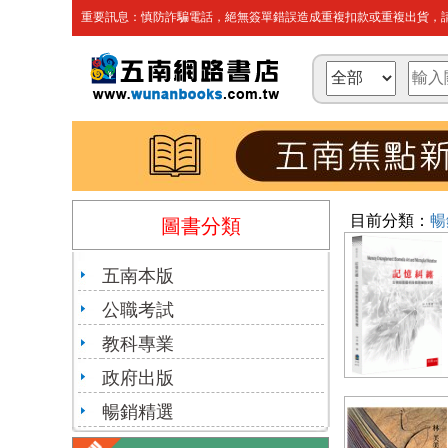
重要訊息：慎防詐騙電話，絕無簽單錯誤造成重複扣款或重複出貨，請
目前分類：
暢
圖書分類
五南本版
公職考試
教科專業
政府出版
暢銷精選