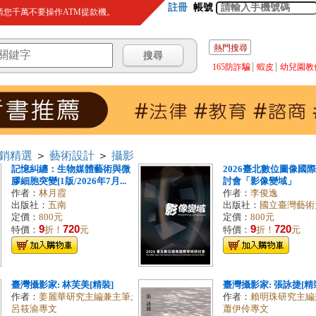
註冊
帳號
您千萬不要操作ATM提款機。
熱門搜尋
165防詐騙
蝦皮
幼兒園教
銷精選
＞
藝術設計
＞
攝影
記憶糾纏：生物媒體藝術與微
2026臺北數位圖像國
膠細胞突變[1版/2026年7月...
討會「影像變域」
作者：
林月霞
作者：
李俊逸
出版社：
五南
出版社：
國立臺灣藝術
定價：
800元
定價：
800元
9
720
9
720
特價：
折！
元
特價：
折！
元
臺灣攝影家: 林芙美[精裝]
臺灣攝影家: 張詠捷[精
作者：
姜麗華研究主編兼主筆;
作者：
賴明珠研究主編
呂筱渝專文
蕭伊伶專文