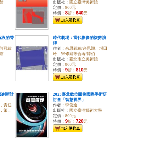
館
出版社：
國立臺灣美術館
定價：
800元
8
640
特價：
折！
元
沉沒的聲
時代劇場：當代影像的複數演
繹
何冠緯
作者：
余思穎編/余思穎、增田
館
玲、宋修庭等合著/韓伯...
出版社：
臺北市立美術館
定價：
900元
9
810
特價：
折！
元
藝創新計
2025臺北數位圖像國際學術研
討會「智慧視界」
，責任
作者：
李俊逸
...
出版社：
國立臺灣藝術大學
定價：
800元
9
720
特價：
折！
元