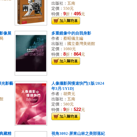
出版社：
五南
定價：
550元
9
495
特價：
折！
元
影像展
多重鏡像中的自我身影
局
作者：
蔡昭儀主編
出版社：
國立臺灣美術館
定價：
1080元
8
864
特價：
折！
元
際光影藝
人像攝影與慢速快門[1版/2024
年3月/1Y1D]
作者：
胡齊元
館
出版社：
五南
定價：
580元
9
522
特價：
折！
元
典藏精
視角3092-屏東山林之美部落紀