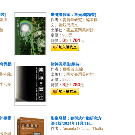
裝]
臺灣攝影家：章光和[精裝]
兼撰
作者：
姜麗華研究主編兼撰
文、曾鈺涓撰文
館
出版社：
國立臺灣美術館
定價：
980元
8
784
特價：
折！
元
, 奇異點
諸神與眾生[線裝]
作者：
蔡昭儀 主編
 蔡侑霖,
出版社：
國立臺灣美術館
定價：
980元
8
784
生活美
特價：
折！
元
的視覺
影像發聲：參與式行動研究方
法[1版/2024年11月/1H...
作者：
Amanda O. Latz、Thalia
...
出版組