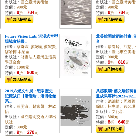
出版社：
國立臺灣美術館
出版社：
國立臺灣美術
定價：
980元
定價：
980元
8
784
8
784
特價：
折！
元
特價：
折！
元
Future Vision Lab: 沉浸式穹型
北美館開放網絡計畫: 
場域實驗展...
音
作者：
蔡奇宏, 廖苑喻, 蔡宏賢,
作者：
廖春鈴、莊慈、
穆哈德.本納塞...
出版社：
臺北市立美術
出版社：
財團法人臺灣生活美
定價：
900元
9
810
學基金會
特價：
折！
元
定價：
1000元
9
900
特價：
折！
元
2019六燃文件展：戰爭歷史．
共感浪潮: 藝文場館科
記憶缺口【活隱喻．活博物館
畫成果專輯(2023-202...
系...
作者：
總編輯：周雅菁
作者：
賴雯淑、趙家麟、林欣
編輯：柯惠晴、錢又琳，策
怡
出版社：
文化部
出版社：
國立陽明交通大學出
定價：
800元
8
640
版社
特價：
折！
元
定價：
300元
9
270
特價：
折！
元