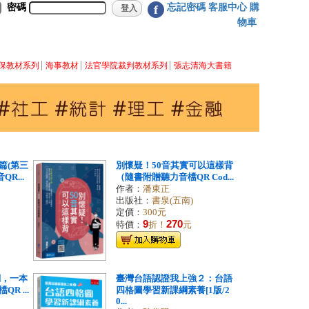
密碼
忘記密碼
客服中心
購
f
物車
保教材系列
海事教材
法官學院裁判教材系列
張志清海大書籍
篇(第三
別懷疑！50音其實可以這樣背
R...
（隨書附贈聽力音檔QR Cod...
作者：
潘東正
出版社：
書泉(五南)
定價：
300元
9
270
特價：
折！
元
詞，一本
臺灣台語認證我上強２：台語
R ...
四格圖學習新課綱素養[1版/2
0...