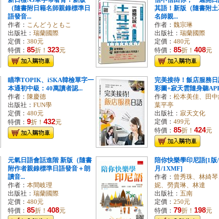
新日檢N3單字帶著背！新版
信不信由你，一週開口
（隨書附日籍名師親錄標準日
其語！新版（隨書附土
語發音...
名師親...
作者：
こんどうともこ
作者：
魏宗琳
出版社：
瑞蘭國際
出版社：
瑞蘭國際
定價：
380元
定價：
480元
85
323
85
408
特價：
折！
元
特價：
折！
元
瞄準TOPIK、iSKA韓檢單字一
完美接待！飯店服務日語
本通初中級：40萬讀者認...
彩圖+寂天雲隨身聽AP
作者：
陳慶德
作者：
松本美佳、田中
出版社：
FUN學
葉平亭
定價：
480元
出版社：
寂天文化
9
432
定價：
499元
特價：
折！
元
85
424
特價：
折！
元
元氣日語會話進階 新版（隨書
陪你快樂學印尼語[1版/2
附作者親錄標準日語發音＋朗
月/1XMF]
讀音...
作者：
曾秀珠、林綺琴
作者：
本間岐理
妮、勞貴琳、林達
出版社：
瑞蘭國際
出版社：
五南
定價：
480元
定價：
250元
85
408
79
198
特價：
折！
元
特價：
折！
元