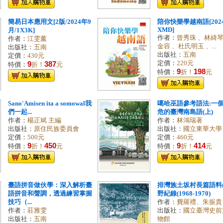
簡易日本應用文[2版/2024年9
陪你快樂學越南語[2024
XMD]
月/1X3K]
作者：
曾秀珠 、林綺琴
作者：
江雯薰
金容 、杜氏明玉 、...
出版社：
五南
出版社：
五南
定價：
430元
定價：
220元
9
387
特價：
折！
元
9
198
特價：
折！
元
Sano'Amisen ita a somowal我
噶哈巫語參考語法:一
們一起...
危的臺灣南島語(上)
作者：
楊正斌 主編
作者：
林鴻瑞著
出版社：
原住民族委員會
出版社：
國立東華大學
定價：
500元
定價：
460元
9
450
9
414
特價：
折！
元
特價：
折！
元
臺語拼音做伙學：深入解析臺
排灣族土坂村長篇語料(
語拼音和聲調，透過練習掌握
野紀錄(1968-1970)
技巧（...
作者：
費羅禮、朱振貴
作者：
莊雅雯
出版社：
國立臺灣史前
出版社：
五南
物館