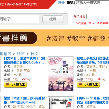
註冊
帳號
您千萬不要操作ATM提款機。
熱門搜尋
165防詐騙
蝦皮
幼兒園教
銷精選
＞
語言
＞
日文
日文50音，讀這本就夠了（隨
輕鬆上手觀光日語基礎
書附贈聽力音檔QR Code）...
版)(附練習帳、MP3語音Q
作者：
潘東正
作者：
莫素微、李碧娟
出版社：
書泉(五南)
出版社：
全華
定價：
250元
定價：
333元
9
225
95
316
特價：
折！
元
特價：
折！
元
樂樂日本語Ⅰ(第三版)(附練習
日檢N1∼N5合格，助
帳、MP3語音QRcode)
搞定（隨書附贈聽力音檔Q
作者：
謝琪瑛、吳佳穎、曹延
作者：
潘東正