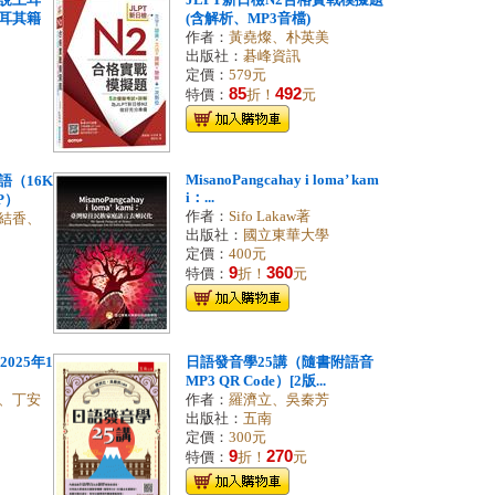
說土耳
JLPT新日檢N2合格實戰模擬題
耳其籍
(含解析、MP3音檔)
作者：
黃堯燦、朴英美
出版社：
碁峰資訊
定價：
579元
85
492
特價：
折！
元
MisanoPangcahay i loma’ kam
（16K
i：...
P）
作者：
Sifo Lakaw著
結香、
出版社：
國立東華大學
定價：
400元
9
360
特價：
折！
元
025年1
日語發音學25講（隨書附語音
MP3 QR Code）[2版...
、丁安
作者：
羅濟立、吳秦芳
出版社：
五南
定價：
300元
9
270
特價：
折！
元