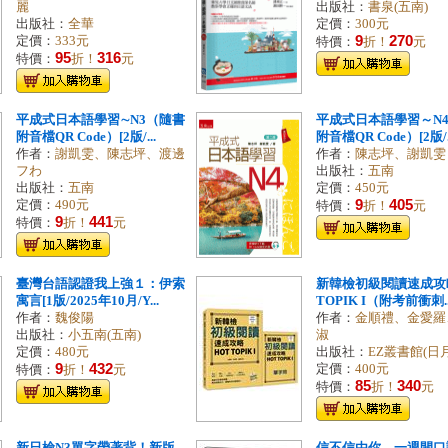
麗
出版社：
書泉(五南)
出版社：
全華
定價：
300元
9
270
定價：
333元
特價：
折！
元
95
316
特價：
折！
元
平成式日本語學習∼N3（隨書
平成式日本語學習～N
附音檔QR Code）[2版/...
附音檔QR Code）[2版/.
作者：
謝凱雯、陳志坪、渡邊
作者：
陳志坪、謝凱雯
フわ
出版社：
五南
出版社：
五南
定價：
450元
9
405
定價：
490元
特價：
折！
元
9
441
特價：
折！
元
臺灣台語認證我上強１：伊索
新韓檢初級閱讀速成攻略
寓言[1版/2025年10月/Y...
TOPIK I（附考前衝刺..
作者：
魏俊陽
作者：
金順禮、金愛羅
出版社：
小五南(五南)
淑
定價：
480元
出版社：
EZ叢書館(日
9
432
定價：
400元
特價：
折！
元
85
340
特價：
折！
元