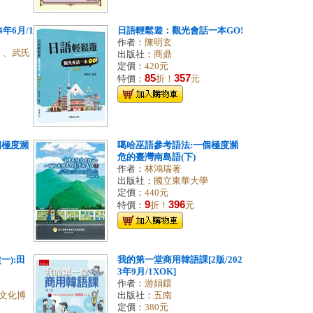
年6月/1
日語輕鬆遊：觀光會話一本GO!
作者：
陳明玄
 、武氏
出版社：
商鼎
定價：
420元
85
357
特價：
折！
元
個極度瀕
噶哈巫語參考語法:一個極度瀕
危的臺灣南島語(下)
作者：
林鴻瑞著
出版社：
國立東華大學
定價：
440元
9
396
特價：
折！
元
一):田
我的第一堂商用韓語課[2版/202
3年9月/1XOK]
作者：
游娟鐶
文化博
出版社：
五南
定價：
380元