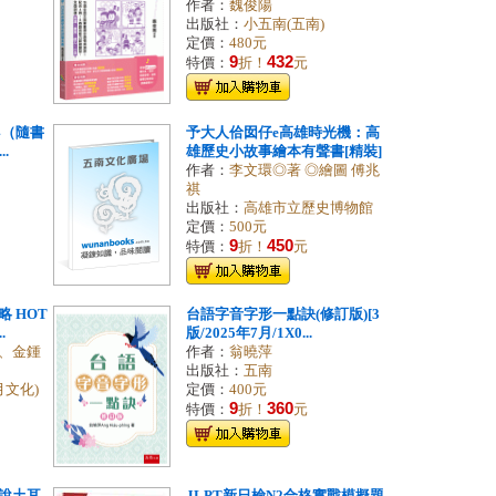
作者：
魏俊陽
出版社：
小五南(五南)
定價：
480元
9
432
特價：
折！
元
4（隨書
予大人佮囡仔e高雄時光機：高
..
雄歷史小故事繪本有聲書[精裝]
作者：
李文環◎著 ◎繪圖 傅兆
祺
出版社：
高雄市立歷史博物館
定價：
500元
9
450
特價：
折！
元
 HOT
台語字音字形一點訣(修訂版)[3
.
版/2025年7月/1X0...
、金鍾
作者：
翁曉萍
出版社：
五南
月文化)
定價：
400元
9
360
特價：
折！
元