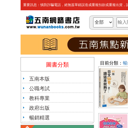
重要訊息：慎防詐騙電話，絕無簽單錯誤造成重複扣款或重複出貨，請
目前分類：
暢
圖書分類
五南本版
公職考試
教科專業
政府出版
暢銷精選