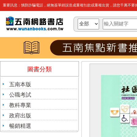
重要訊息：慎防詐騙電話，絕無簽單錯誤造成重複扣款或重複出貨，請您千萬不要操
圖書分類
五南本版
公職考試
教科專業
政府出版
暢銷精選