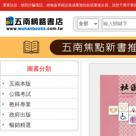
重要訊息：慎防詐騙電話，絕無簽單錯誤造成重複扣款或重複出貨，請您千萬不要操
圖書分類
五南本版
公職考試
教科專業
政府出版
暢銷精選