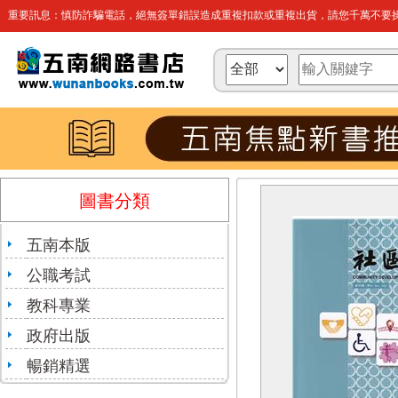
重要訊息：慎防詐騙電話，絕無簽單錯誤造成重複扣款或重複出貨，請您千萬不要操
圖書分類
五南本版
公職考試
教科專業
政府出版
暢銷精選