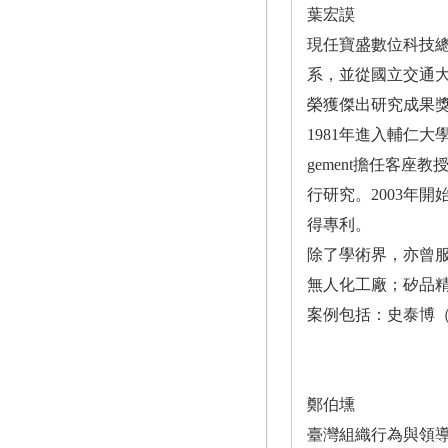
葉宏謨
現任寶盛數位科技
系，並從國立交通大
榮獲傑出研究成果獎
1981年進入輔仁大學
gement擔任客座
行研究。2003年開
得專利。
除了學術界，亦曾
無人化工廠；矽品精
案例包括：史泰博（S
鄭伯壎
臺灣組織行為與領