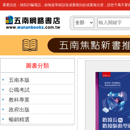
重要訊息：慎防詐騙電話，絕無簽單錯誤造成重複扣款或重複出貨，請您千萬不要操
圖書分類
五南本版
公職考試
教科專業
政府出版
暢銷精選