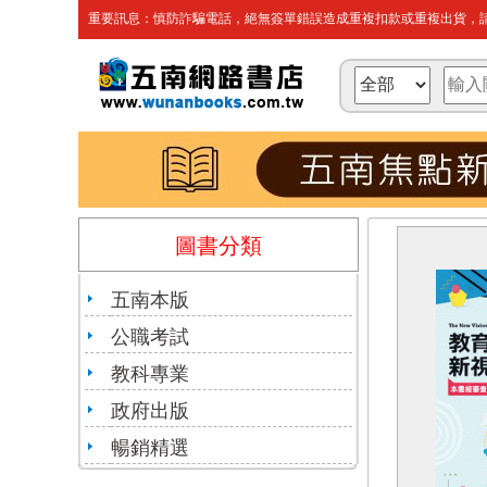
重要訊息：慎防詐騙電話，絕無簽單錯誤造成重複扣款或重複出貨，請
圖書分類
五南本版
公職考試
教科專業
政府出版
暢銷精選