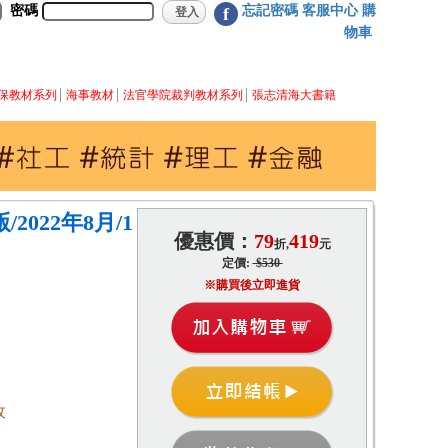
密碼
忘記密碼
客服中心
購
f
物車
保教材系列
海事教材
法官學院裁判教材系列
張志清海大書籍
2022年8月/1
優惠價：
79
419
折,
元
定價:
$530
※購買後立即進貨
政