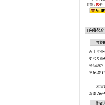
80
特價：
折
|
內容簡介
內容
近十年臺
更涉及學
等新議題
開拓繼往
本書以筆
為學術研
作者