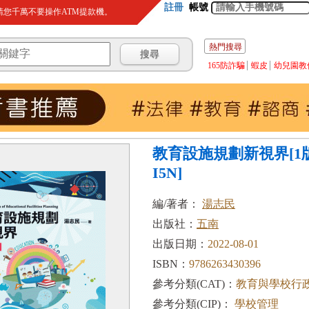
註冊
帳號
您千萬不要操作ATM提款機。
熱門搜尋
165防詐騙
蝦皮
幼兒園教
教育設施規劃新視界[1版/
I5N]
編/著者：
湯志民
出版社：
五南
出版日期：
2022-08-01
ISBN：
9786263430396
參考分類(CAT)：
教育與學校行
參考分類(CIP)：
學校管理