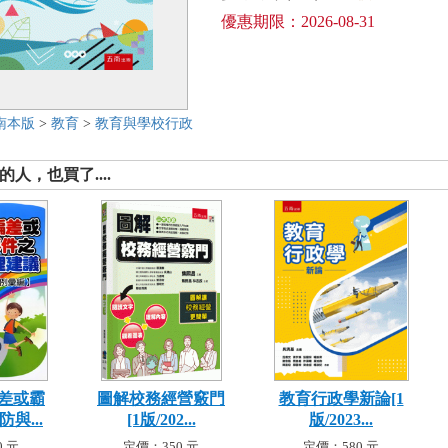
優惠期限：2026-08-31
南本版
>
教育
>
教育與學校行政
人，也買了....
差或霸
圖解校務經營竅門
教育行政學新論[1
與...
[1版/202...
版/2023...
 元
定價：350 元
定價：580 元