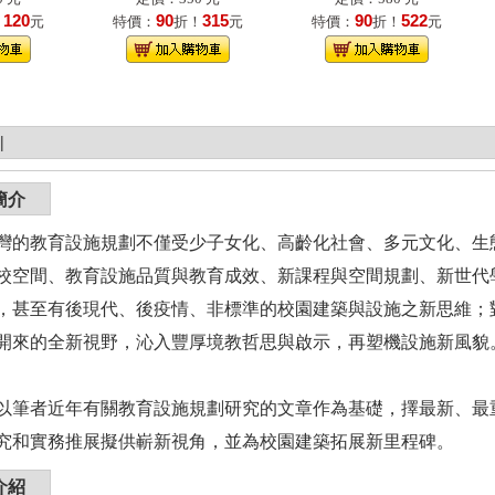
120
90
315
90
522
！
元
特價：
折！
元
特價：
折！
元
|
簡介
灣的教育設施規劃不僅受少子女化、高齡化社會、多元文化、生
校空間、教育設施品質與教育成效、新課程與空間規劃、新世代
，甚至有後現代、後疫情、非標準的校園建築與設施之新思維；
開來的全新視野，沁入豐厚境教哲思與啟示，再塑機設施新風貌
者近年有關教育設施規劃研究的文章作為基礎，擇最新、最重
究和實務推展擬供嶄新視角，並為校園建築拓展新里程碑。
介紹