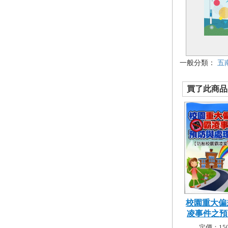
一般分類：
五
買了此商品的
校園重大偏
凌事件之預防
定價：150