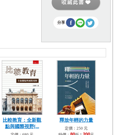
f
分享
比較教育：全新觀
釋放年輕的力量
點與國際視野[...
定價：250 元
80
200
定價：680 元
特價：
折！
元