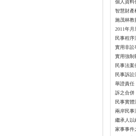
個人資料
智慧財產
施茂林教
2011
民事程序
實用非訟
實用強制
民事法案
民事訴訟
舉證責任
訴之合併
民事實體
兩岸民事
繼承人以
家事事件