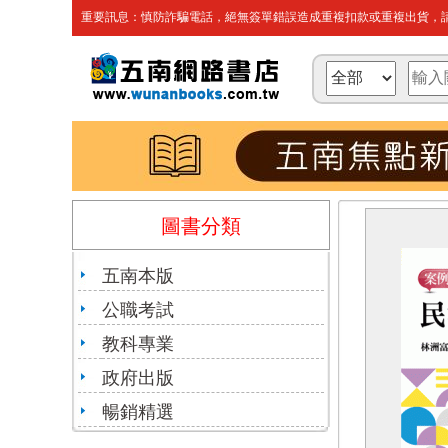
重要訊息：慎防詐騙電話，絕無簽單錯誤造成重複扣款或重複出貨，請
圖書分類
五南本版
公職考試
教科專業
政府出版
暢銷精選