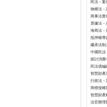
民法－案
物權法－
商事法實
票據法－
海商法－
抵押權專
繼承法制
中國民法
探討消費
民法債編
智慧財產
行政法－
商標侵權
智慧財產
法官辦理