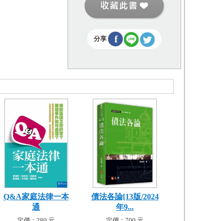
f
分享
Q&A家庭法律一本
債法各論[13版/2024
通
年9...
定價：280 元
定價：700 元