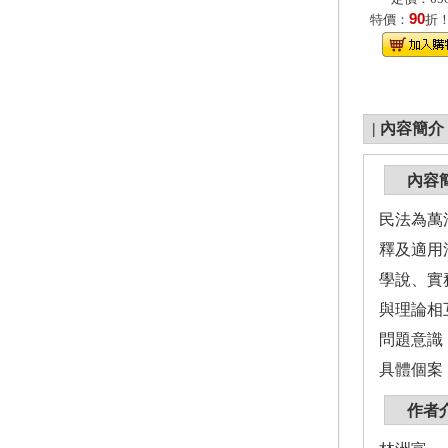
90
特價：
折
|
內容簡介
內容
民法為萬
釋及適用
學說、實
與理論相
問題意識
具體個案
作者