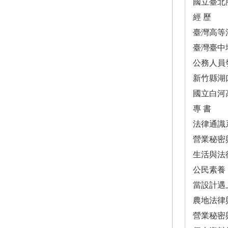
國立臺北
經 歷
臺灣高等
臺灣臺中
公務人員
新竹縣湖
國立白河
專 書
法律通識
營業秘密
生活與法
公民素養
當設計遇
農地法律
營業秘密