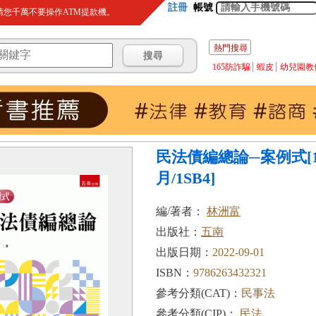
註冊
帳號
您千萬不要操作ATM提款機。
熱門搜尋
165防詐騙
蝦皮
幼兒園教
民法債編總論─案例式[1版
月/1SB4]
編/著者：
林洲富
出版社：
五南
出版日期：
2022-09-01
ISBN：
9786263432321
參考分類(CAT)：
民事法
參考分類(CIP)：
民法