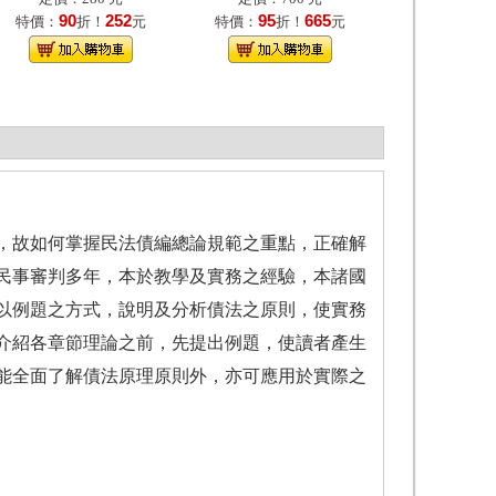
90
252
95
665
特價：
折！
元
特價：
折！
元
，故如何掌握民法債編總論規範之重點，正確解
民事審判多年，本於教學及實務之經驗，本諸國
以例題之方式，說明及分析債法之原則，使實務
於介紹各章節理論之前，先提出例題，使讀者產生
能全面了解債法原理原則外，亦可應用於實際之