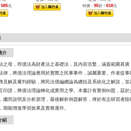
585
95
618
！
元
特價：
折！
元
|
簡介
法之母，而債法為財產法之基礎法，其內容浩繁，涵蓋範圍甚廣
法律，將債法理論應用於實際之民事事件，誠屬重要。作者從事
務見解及審判經驗，將民法債編總論為總括及系統化之解說，並
互印證，將債法理論轉化成實用之學。本書計有實例80題，茲
，繼而說明及分析原理，最後解析例題解答，俾於有志研習者除
，期能增進學習效果及實務運作。
介紹