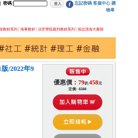
密碼
忘記密碼
客服中心
購
f
物車
保教材系列
海事教材
法官學院裁判教材系列
張志清海大書籍
/2022年9
優惠價：
79
458
折,
元
定價:
$580