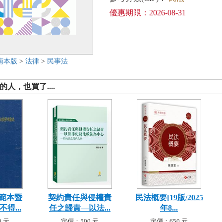
優惠期限：2026-08-31
南本版
>
法律
>
民事法
人，也買了....
範本暨
契約責任與侵權責
民法概要[19版/2025
得...
任之歸責—以法...
年8...
 元
定價：500 元
定價：650 元