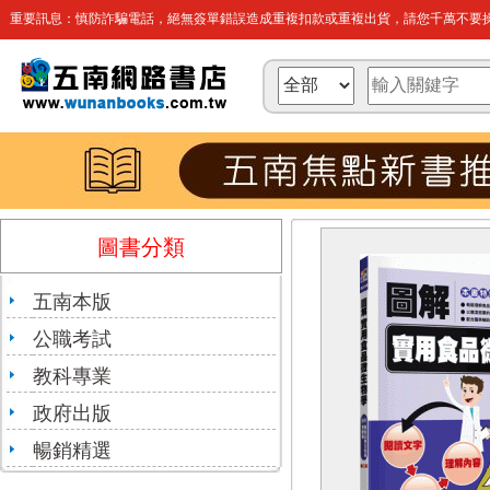
重要訊息：慎防詐騙電話，絕無簽單錯誤造成重複扣款或重複出貨，請您千萬不要操
圖書分類
五南本版
公職考試
教科專業
政府出版
暢銷精選