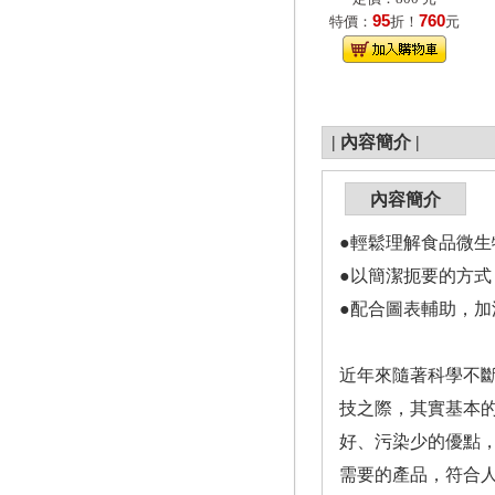
95
760
特價：
折！
元
|
內容簡介
|
內容簡介
●輕鬆理解食品微生
●以簡潔扼要的方
●配合圖表輔助，加
近年來隨著科學不
技之際，其實基本
好、污染少的優點
需要的產品，符合