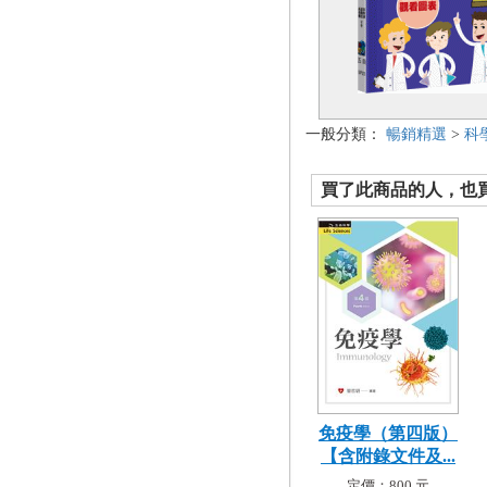
一般分類：
暢銷精選
>
科
買了此商品的人，也買了.
免疫學（第四版）
【含附錄文件及...
定價：800 元