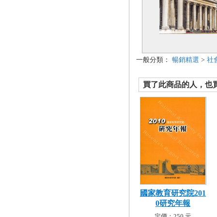
一般分類：
暢銷精選
>
社
買了此商品的人，也買了.
國家教育研究院201
0研究年報
定價：250 元