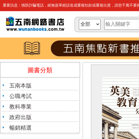
重要訊息：慎防詐騙電話，絕無簽單錯誤造成重複扣款或重複出貨，請您千萬不要操
圖書分類
五南本版
公職考試
教科專業
政府出版
暢銷精選