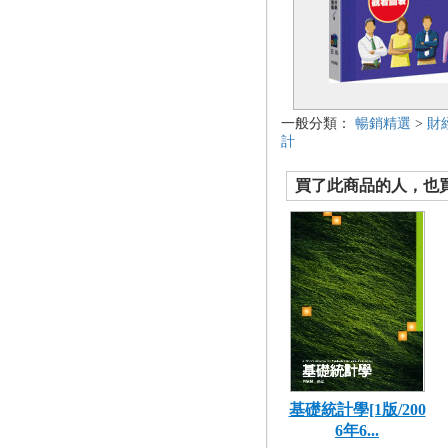
一般分類：
暢銷精選
>
財
計
買了此商品的人，也買了.
基礎統計學[1版/200
6年6...