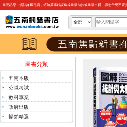
重要訊息：慎防詐騙電話，絕無簽單錯誤造成重複扣款或重複出貨，請您千萬不要操
圖書分類
五南本版
公職考試
教科專業
政府出版
暢銷精選