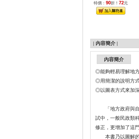
90
72
特價：
折！
元
|
內容簡介
|
內容簡介
◎能夠輕易理解地
◎用簡潔的說明方
◎以圖表方式來加
「地方政府與自治
試中，一般民政類
修正，更增加了這
本書乃以圖解的方