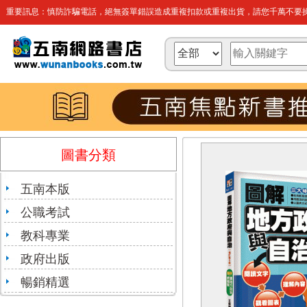
重要訊息：慎防詐騙電話，絕無簽單錯誤造成重複扣款或重複出貨，請您千萬不要操
圖書分類
五南本版
公職考試
教科專業
政府出版
暢銷精選