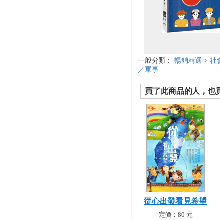
一般分類：
暢銷精選
>
社
／軍事
買了此商品的人，也買了.
從心出發看見希望
定價：80 元