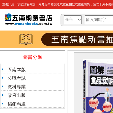
重要訊息：慎防詐騙電話，絕無簽單錯誤造成重複扣款或重複出貨，請您千萬不要操
圖書分類
五南本版
公職考試
教科專業
政府出版
暢銷精選