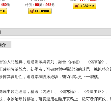
450
90
468
！
元
特價：
折！
元
|
簡介
醫的入門經典，透過圖示與表列，融合《內經》、《傷寒論》、
正確的診治觀念。初學者，可破解對中醫診治的迷思，據以整合
發揮其實用性，迅速累積臨床經驗，醫術得以更上一層樓。
傳統中醫之理念，精選《內經》、《傷寒論》、《金匱要略》、
較，令診治臻於精確，落實運用在臨床實務上，確可發揮療效，