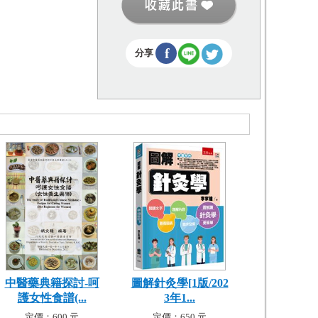
f
分享
中醫藥典籍探討-呵
圖解針灸學[1版/202
護女性食譜(...
3年1...
定價：600 元
定價：650 元