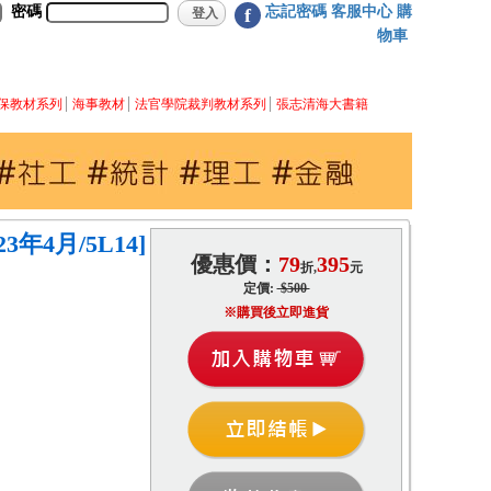
密碼
忘記密碼
客服中心
購
f
物車
保教材系列
海事教材
法官學院裁判教材系列
張志清海大書籍
年4月/5L14]
優惠價：
79
395
折,
元
定價:
$500
※購買後立即進貨