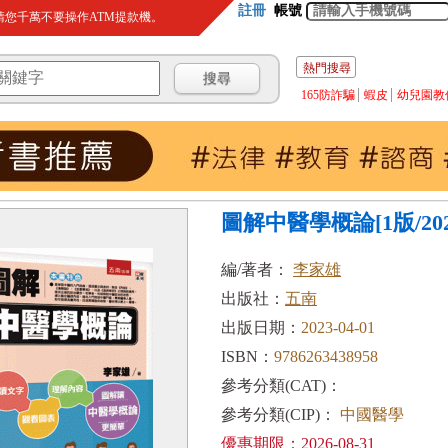
註冊
帳號
您千萬不要操作ATM提款機。
熱門搜尋
165防詐騙
蝦皮
幼兒園教
圖解中醫學概論[1版/2023
編/著者：
李家雄
出版社：
五南
出版日期：
2023-04-01
ISBN：
9786263438958
參考分類(CAT)：
參考分類(CIP)：
中國醫學
優惠期限：2026-08-31