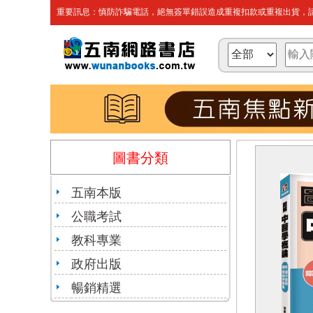
重要訊息：慎防詐騙電話，絕無簽單錯誤造成重複扣款或重複出貨，請
圖書分類
五南本版
公職考試
教科專業
政府出版
暢銷精選