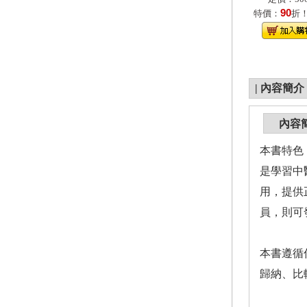
90
特價：
折
|
內容簡介
內容
本書特色
是學習中
用，提供
員，則可
本書遵循
歸納、比