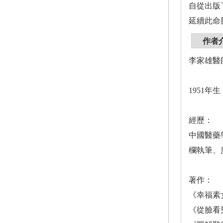
自從出版
延續此命
作者
李家雄醫
1951
經歷：
中國醫藥
欄執筆、
著作：
《幸福素
《從臉看