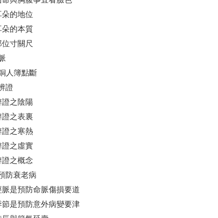
看耳朵的地位
看耳朵的本質
脈部位寸關尺
持脈
少林銅人簿點斷
辨證
綱辨證之陰陽
綱辨證之表裏
綱辨證之寒熱
綱辨證之虛實
經辨證之概念
預防衰老病
護經脈是預防命脈傷損要道
護季節是預防意外病變要津