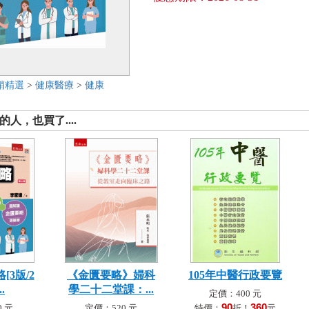
銷精選
>
健康醫療
>
健康
人，也買了....
3版/2
《金匱要略》婦科
105年中醫行政要覽
.
學二十二堂課：...
定價：400 元
90
360
 元
定價：520 元
特價：
折！
元