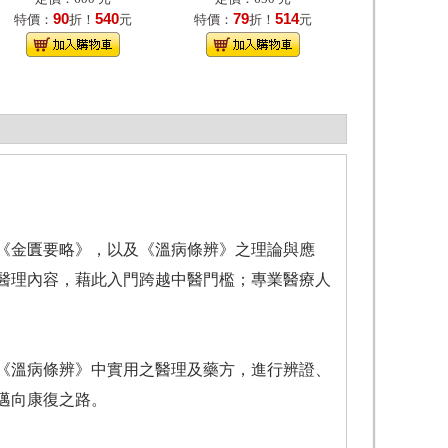
90
540
79
514
特價：
折！
元
特價：
折！
元
《金匱要略》，以及《溫病條辨》之理論與應
醫理內容，藉此入門跨越中醫門檻；專業醫療人
《溫病條辨》中實用之醫理及藥方，進行辨證、
邁向康復之路。