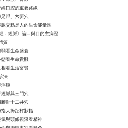
脈行經口腔的重要路線
手舞足蹈」六要穴
十二經脈交點是人的生命能量區
《內經．經脈》論口與目的主病證
體質
臟強弱看生命盛衰
容心態看生命貴賤
表長相看生活富貧
診法
手腳浮腫
六手經脈與三門穴
手指腳趾十二井穴
大拇指大拇趾杵狀指
頭喪氣與頭傾視深看精神
提面命與胸腹事宜看臉色