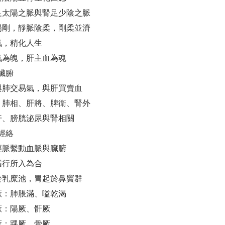
膀胱足太陽之脈與腎足少陰之脈
動脈陽剛，靜脈陰柔，剛柔並濟
形氣，精化人生
主氣為魄，肝主血為魂
臟腑
臟與肺交易氣，與肝買賣血
心主、肺相、肝將、脾衛、腎外
發汗、膀胱泌尿與腎相關
經絡
二經脈繫動血脈與臟腑
脈循行所入為合
起於乳糜池，胃起於鼻竇群
臂厥：肺脹滿、嗌乾渴
腿厥：陽厥、骭厥
椎厥：踝厥、骨厥