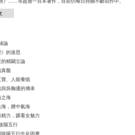
經》……等超過一百本著作，目前仍每日持續不斷寫作中。
次
緒論
內經》的迷思
仲景的精闢立論
方的真髓
生三寶、人能養慎
思邈與吳鞠通的傳承
為髓之海
脈血海，膻中氣海
看男精力，踝看女魅力
陰陽五行
臟與陰陽五行生化因應