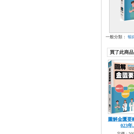
一般分類：
暢
買了此商品的
圖解金匱要略[
023年..
定價：500