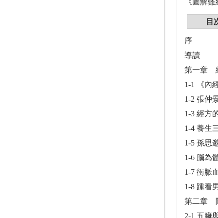
《圖解難
目
序
導讀
第一章 
1-1 《
1-2 張
1-3 經
1-4 養
1-5 孫
1-6 腦
1-7 衝
1-8 踵
第二章 
2-1 五