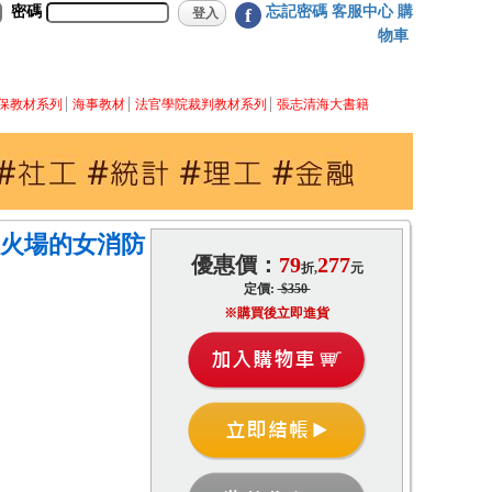
密碼
忘記密碼
客服中心
購
f
物車
保教材系列
海事教材
法官學院裁判教材系列
張志清海大書籍
為火場的女消防
優惠價：
79
277
折,
元
定價:
$350
※購買後立即進貨