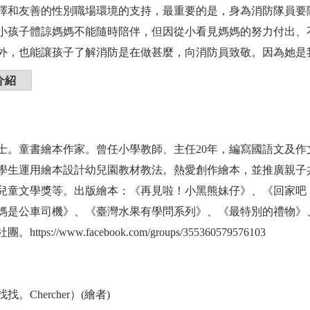
擇和友善的性別職場環境的支持，最重要的是，身為消防隊員要
小孩子體諒媽媽不能隨時陪伴，但因從小看見媽媽的努力付出、
外，也能讓孩子了解消防是在做甚麼，向消防員致敬。因為她是
介紹
士。童書繪本作家。曾任小學教師、主任20年，編寫國語文及作
學生運用繪本設計幼兒園教材教法。熱愛創作繪本，並推廣親子
兒童文學獎等。出版繪本：《再見啦！小黑熊妹仔》、《回家吧
媽是公車司機》、《臺灣水果有學問系列》、《最特別的禮物》
ttps://www.facebook.com/groups/355360579576103
。Chercher）(繪者)