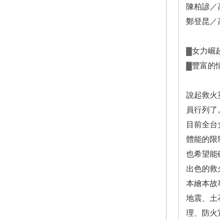
陳柏諺／
鄭登昆／
▓女力崛
▓豐富的
說起救火
員行列了
目前全台
體能的限
也希望能
出色的救
本繪本故
地震、土
理、防火