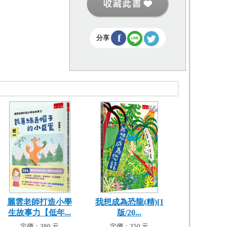
f
分享
麗雲老師打造小學
我想成為恐龍(精)[1
生故事力【低年...
版/20...
定價：380 元
定價：350 元