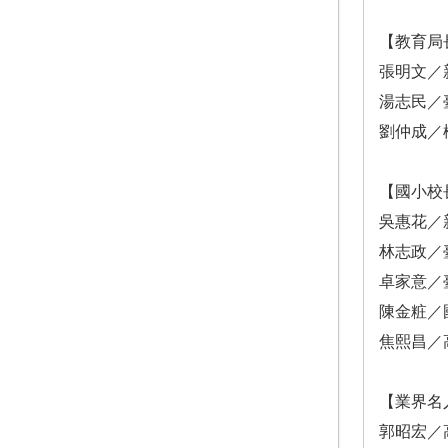
【教育局
張明文／
湯志民／
劉仲成／
【國小校
吳惠花／
林志政／
卓家意／
陳金粧／
焦熙昌／
【業界名
郭昭宏／