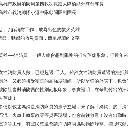
高雄市政府消防局第四救災救護大隊橋頭分隊分隊長
高雄市義消總隊小港中隊顧問團副團長
起，了解消防工作，成為出色的救火英雄！
情節，動感的救災畫面，簡單易讀的文字！
英雄──消防員，一般人總會想到陽剛的打火英雄形象，但近年
。
女性消防員人數，已經超過2千人。雖然女性消防員遭遇的挫折
制外，又必須接受密集的高強度訓練，所以堅強的外表下，也會
破除社會對消防員的性別刻板印象，事實證明，在辛勤付出的汗
火英雄！
事便以敘述媽媽是消防隊員的孩子立場，來了解「媽媽」的「消
石流、火車出軌事故等等災害現場，也會前往救難！沒有出勤時
宣導等工作。有些民眾還會請消防隊員協助摘除蜂窩、捕捉蛇類