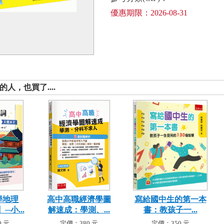
優惠期限：2026-08-31
人，也買了....
學地理
高中高職經濟學圖
寫給國中生的第一本
小...
解速成：學測、...
書：教孩子一...
 元
定價：380 元
定價：350 元