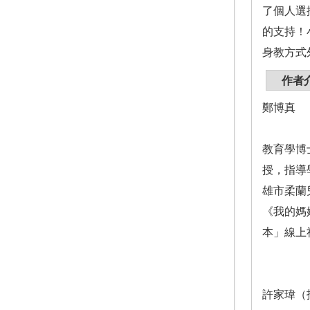
了個人選
的支持！
身教方式
作者
鄭博真
教育學博
授，指導
雄市柔蘭
《我的媽
本」線上社團。h
許家瑋（找找