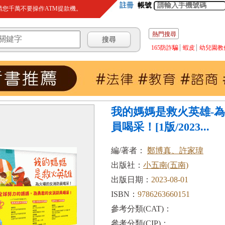
註冊
帳號
您千萬不要操作ATM提款機。
熱門搜尋
165防詐騙
蝦皮
幼兒園教
我的媽媽是救火英雄-
員喝采！[1版/2023...
編/著者：
鄭博真、許家瑋
出版社：
小五南(五南)
出版日期：
2023-08-01
ISBN：
9786263660151
參考分類(CAT)：
參考分類(CIP)：