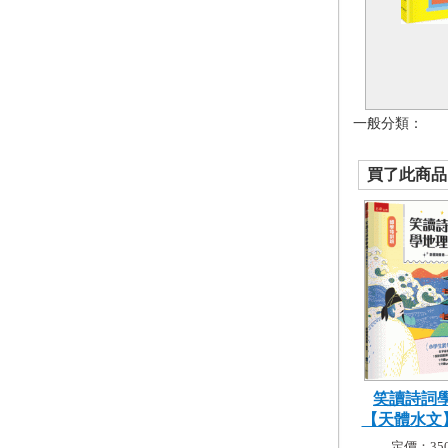
一般分類：
買了此商品的
笑讀詩詞
【天體水文】─
定價：350