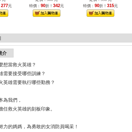
277
90
342
90
315
！
元
特價：
折！
元
特價：
折！
元
|
簡介
麼想當救火英雄？
雄需要接受哪些訓練？
火英雄需要執行哪些勤務？
本為我們，
擔任救火英雄的刻板印象。
努力的媽媽，為勇敢的女消防員喝采！