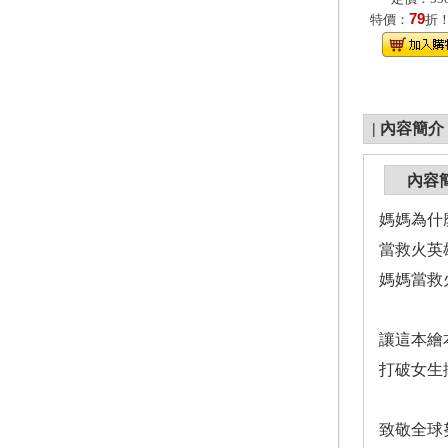
79
特價：
折
|
內容簡介
內容
媽媽為什
當救火英
媽媽當救
讓這本繪
打破女生
致敬全球