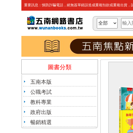
重要訊息：慎防詐騙電話，絕無簽單錯誤造成重複扣款或重複出貨，請
圖書分類
五南本版
公職考試
教科專業
政府出版
暢銷精選