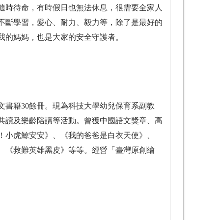
隨時待命，有時假日也無法休息，很需要全家人
不斷學習，愛心、耐力、毅力等，除了是最好的
我的媽媽，也是大家的安全守護者。
文書籍30餘冊。現為科技大學幼兒保育系副教
共讀及樂齡陪讀等活動。曾獲中國語文獎章、高
！小虎鯨安安》、《我的爸爸是白衣天使》、
、《救難英雄黑皮》等等。經營「臺灣原創繪