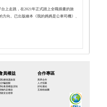
群平台上走跳，在2021年正式踏上全職插畫的旅
的方向。已出版繪本《我的媽媽是公車司機》、
會員權益
合作專區
隱私權保護政策
異界合作
防詐騙提醒
人才招募
網站會員權益須知
好站連結
購物約定條款
五南粉絲團
網路安全標章