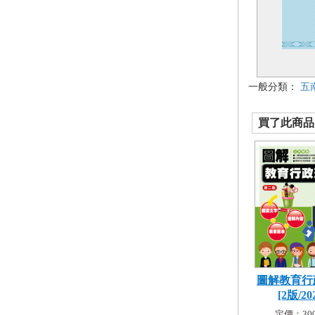
一般分類：
五
買了此商品的
圖解教育行
[2版/202
定價：300