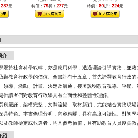
237
79
277
80
224
！
元
特價：
折！
元
特價：
折！
元
|
簡介
學屬於社會科學範疇，亦是應用科學，透過理論引導實務，並藉
凸顯教育行政學的價值。全書計有十五章，首先詮釋教育行政的
、領導、激勵、計畫、決定及溝通，接著說明教育視導、評鑑、
提供讀者們對教育行政學具有全面性和整體性理解。
嚴謹，架構完整，文辭流暢，取材新穎，尤能結合實務現場需
深具特色。本書條理分明，內容精闢，具有高度可讀性。對初學
以及教師檢定或甄選者，均具參考價值，且有助教育人員厚實教
介紹