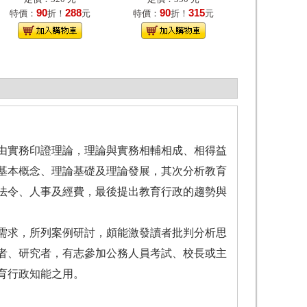
90
288
90
315
特價：
折！
元
特價：
折！
元
由實務印證理論，理論與實務相輔相成、相得益
基本概念、理論基礎及理論發展，其次分析教育
法令、人事及經費，最後提出教育行政的趨勢與
求，所列案例研討，頗能激發讀者批判分析思
者、研究者，有志參加公務人員考試、校長或主
育行政知能之用。