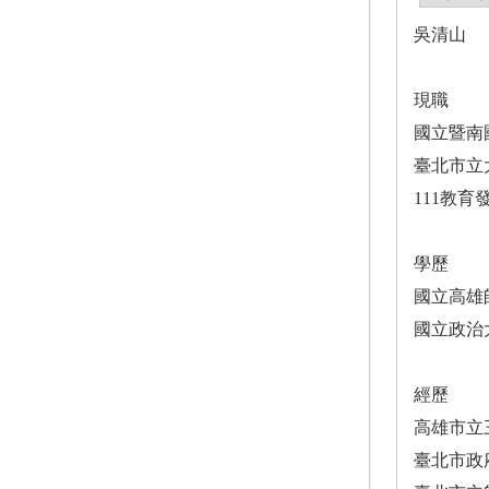
吳清山
現職
國立暨南
臺北市立
111教
學歷
國立高雄
國立政治
經歷
高雄市立
臺北市政