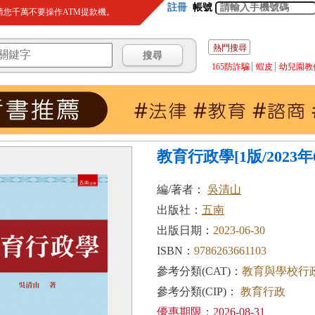
註冊
帳號
您千萬不要操作ATM提款機。
熱門搜尋
165防詐騙
蝦皮
幼兒園教
教育行政學[1版/2023年6
編/著者：
吳清山
出版社：
五南
出版日期：
2023-06-30
ISBN：
9786263661103
參考分類(CAT)：
教育與學校行
參考分類(CIP)：
教育行政
優惠期限：2026-08-31