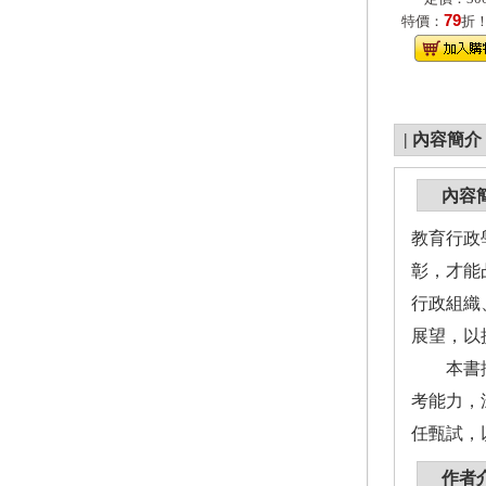
79
特價：
折
|
內容簡介
內容
教育行政
彰，才能
行政組織
展望，以
本書撰寫
考能力，
任甄試，
作者