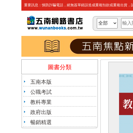
重要訊息：慎防詐騙電話，絕無簽單錯誤造成重複扣款或重複出貨，請
圖書分類
五南本版
公職考試
教科專業
政府出版
暢銷精選