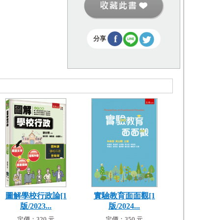
f
分享
圖解學校行政論[1
實驗教育面面觀[1
版/2023...
版/2024...
定價：320 元
定價：350 元