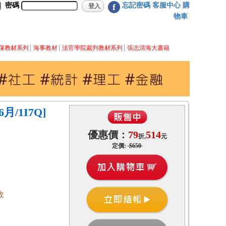
密碼
忘記密碼
客服中心
購
f
物車
保教材系列
海事教材
法官學院裁判教材系列
張志清海大書籍
月/1I7Q]
優惠價：
79
514
折,
元
定價:
$650
政