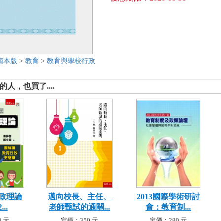
南本版
>
教育
>
教育與學校行政
人，也買了....
政理論
邁向校長、主任、
2013國際學術研討
...
老師甄試的通關...
會：教育制...
 元
定價：350 元
定價：280 元