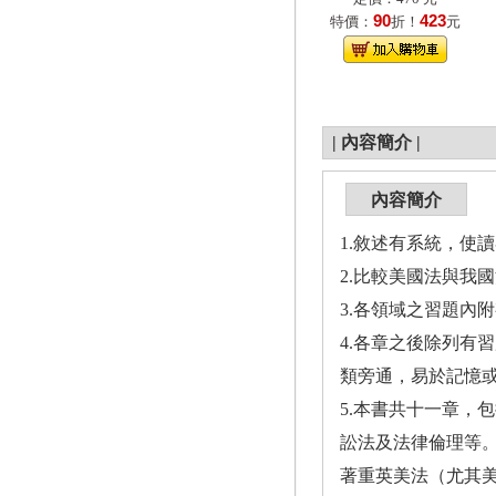
90
423
特價：
折！
元
|
內容簡介
|
內容簡介
1.敘述有系統，使
2.比較美國法與我
3.各領域之習題內
4.各章之後除列有
類旁通，易於記憶
5.本書共十一章，
訟法及法律倫理等
著重英美法（尤其