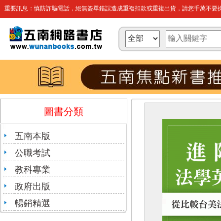
重要訊息：慎防詐騙電話，絕無簽單錯誤造成重複扣款或重複出貨，請您千萬不要操
圖書分類
五南本版
公職考試
教科專業
政府出版
暢銷精選