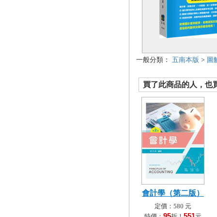
一般分類：
五南本版
>
圖
買了此商品的人，也買了.
會計學（第二版）
定價：580 元
95
551
特價：
折！
元