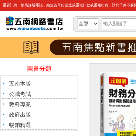
重要訊息：慎防詐騙電話，絕無簽單錯誤造成重複扣款或重複出貨，請您千萬不要操
圖書分類
五南本版
公職考試
教科專業
政府出版
暢銷精選