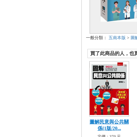
一般分類：
五南本版
>
圖
買了此商品的人，也買了.
圖解民意與公共關
係[1版/20...
定價：370 元