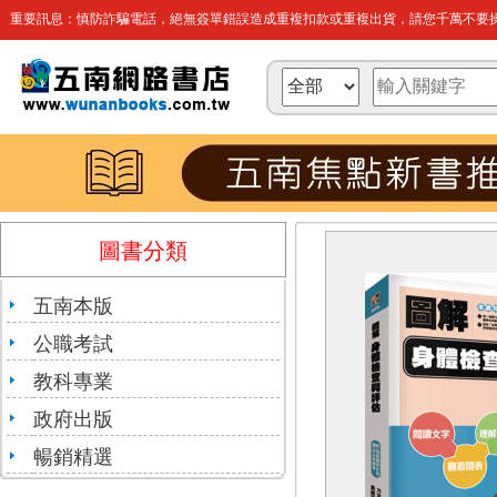
重要訊息：慎防詐騙電話，絕無簽單錯誤造成重複扣款或重複出貨，請您千萬不要操
圖書分類
五南本版
公職考試
教科專業
政府出版
暢銷精選