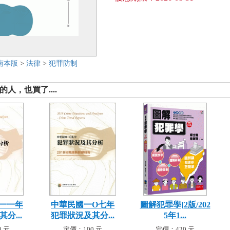
南本版
>
法律
>
犯罪防制
人，也買了....
一一年
中華民國一O七年
圖解犯罪學[2版/202
分...
犯罪狀況及其分...
5年1...
 元
定價：100 元
定價：420 元