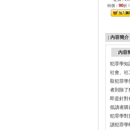
90
特價：
折
|
內容簡介
內容
犯罪學知
社會、社
取犯罪學
者則除了
即是針對
低讀者購
犯罪學對
讀犯罪學