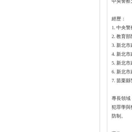
中央警察
經歷：
1. 中
2. 教
3. 新
4. 新
5. 新
6. 新
7. 苗
專長領域
犯罪學與
防制。