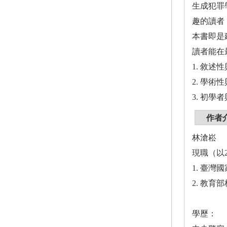
生成犯罪
趣的讀者
本書即是
讀者能在
1. 敘
2. 學
3. 初
作者
林滄崧
現職（以
1. 臺
2. 教
學歷：