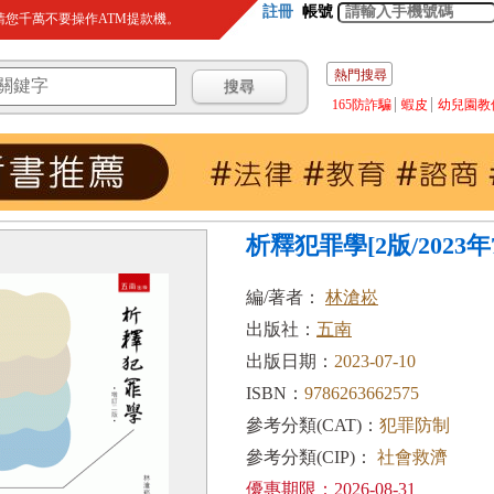
註冊
帳號
您千萬不要操作ATM提款機。
熱門搜尋
165防詐騙
蝦皮
幼兒園教
析釋犯罪學[2版/2023年7
編/著者：
林滄崧
出版社：
五南
出版日期：
2023-07-10
ISBN：
9786263662575
參考分類(CAT)：
犯罪防制
參考分類(CIP)：
社會救濟
優惠期限：2026-08-31