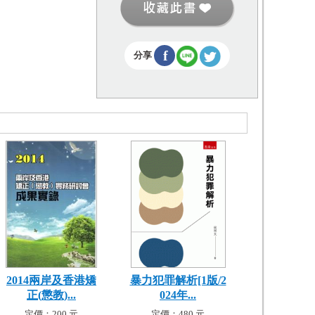
f
分享
2014兩岸及香港矯
暴力犯罪解析[1版/2
正(懲教)...
024年...
定價：200 元
定價：480 元