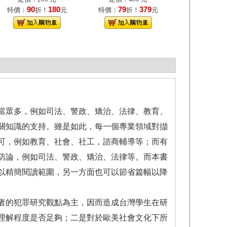
90
180
79
379
特價：
折！
元
特價：
折！
元
當眾多，例如司法、警政、矯治、法律、教育、
關知識的支持。雖是如此，每一個專業領域對擷
可，例如教育、社會、社工，諮商輔導等；而有
防論，例如司法、警政、矯治、法律等。而本書
以精簡閱讀範圍，另一方面也可以節省篇幅以降
者的犯罪研究觀點為主，因而造成台灣學生在研
理解程度是否足夠；二是對於歐美社會文化下所