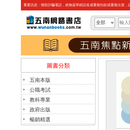
重要訊息：慎防詐騙電話，絕無簽單錯誤造成重複扣款或重複出貨，請
圖書分類
五南本版
公職考試
教科專業
政府出版
暢銷精選