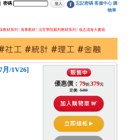
密碼
忘記密碼
客服中心
購
f
物車
保教材系列
海事教材
法官學院裁判教材系列
張志清海大書籍
月/1V26]
優惠價：
79
379
折,
元
定價:
$480