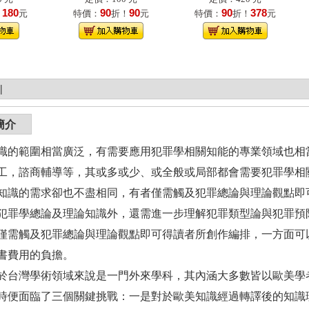
180
90
90
90
378
！
元
特價：
折！
元
特價：
折！
元
|
簡介
識的範圍相當廣泛，有需要應用犯罪學相關知能的專業領域也相
工，諮商輔導等，其或多或少、或全般或局部都會需要犯罪學相
知識的需求卻也不盡相同，有者僅需觸及犯罪總論與理論觀點即
犯罪學總論及理論知識外，還需進一步理解犯罪類型論與犯罪預
僅需觸及犯罪總論與理論觀點即可得讀者所創作編排，一方面可
書費用的負擔。
於台灣學術領域來說是一門外來學科，其內涵大多數皆以歐美學
時便面臨了三個關鍵挑戰：一是對於歐美知識經過轉譯後的知識