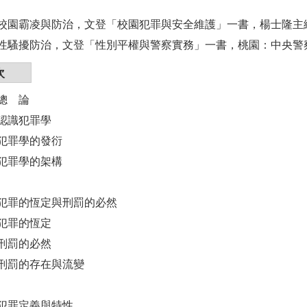
012，校園霸凌與防治，文登「校園犯罪與安全維護」一書，楊士隆
019，性騷擾防治，文登「性別平權與警察實務」一書，桃園：中央
次
總 論
認識犯罪學
犯罪學的發衍
犯罪學的架構
犯罪的恆定與刑罰的必然
犯罪的恆定
刑罰的必然
刑罰的存在與流變
犯罪定義與特性