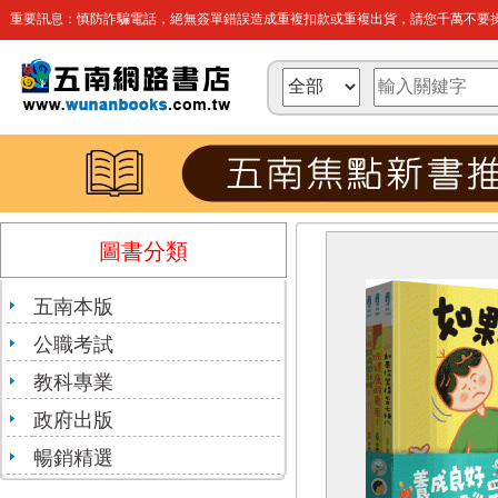
重要訊息：慎防詐騙電話，絕無簽單錯誤造成重複扣款或重複出貨，請您千萬不要操
圖書分類
五南本版
公職考試
教科專業
政府出版
暢銷精選