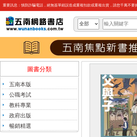
重要訊息：慎防詐騙電話，絕無簽單錯誤造成重複扣款或重複出貨，請您千萬不要操
圖書分類
五南本版
公職考試
教科專業
政府出版
暢銷精選