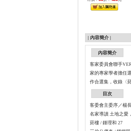
|
內容簡介
|
內容簡介
客家委員會聯手VE
家的專家學者擔任
作合選集，收錄〈菸
目次
客委會主委序／楊長
名家導讀 土地之愛
菸樓 / 鍾理和 27