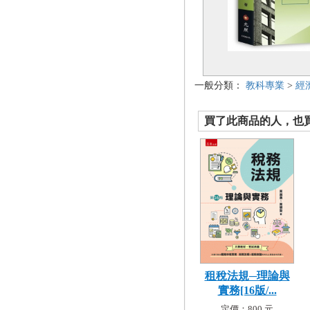
一般分類：
教科專業
>
經
買了此商品的人，也買了.
租稅法規─理論與
實務[16版/...
定價：800 元