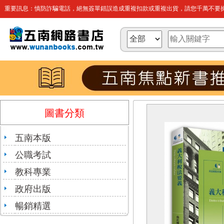
重要訊息：慎防詐騙電話，絕無簽單錯誤造成重複扣款或重複出貨，請您千萬不要操
圖書分類
五南本版
公職考試
教科專業
政府出版
暢銷精選