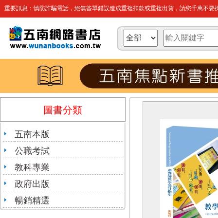
重要訊息：慎防詐騙電話，絕無簽單錯誤造成重複扣款或重複出貨，請您千萬不要操
圖書分類
五南本版
公職考試
教科專業
政府出版
暢銷精選