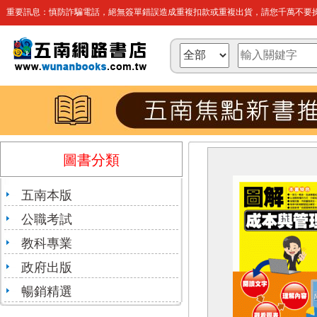
重要訊息：慎防詐騙電話，絕無簽單錯誤造成重複扣款或重複出貨，請您千萬不要操
圖書分類
五南本版
公職考試
教科專業
政府出版
暢銷精選