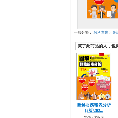
一般分類：
教科專業
>
會
買了此商品的人，也買了.
圖解財務報表分析
[2版/202...
定價：320 元