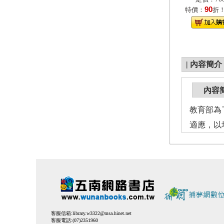
90
特價：
折
|
內容簡介
內容
教育部為
適應，以
客服信箱:
library.w3322@msa.hinet.net
客服電話:(07)2351960