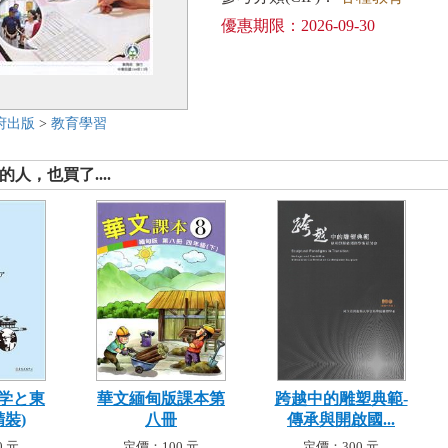
優惠期限：2026-09-30
府出版
>
教育學習
人，也買了....
学と東
華文緬甸版課本第
跨越中的雕塑典範-
精裝)
八冊
傳承與開啟國...
 元
定價：100 元
定價：300 元