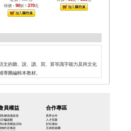
90
270
特價：
折！
元
語文的聽、說、讀、寫、算等識字能力及跨文化
輔導團編輯本教材。
會員權益
合作專區
隱私權保護政策
異界合作
防詐騙提醒
人才招募
網站會員權益須知
好站連結
購物約定條款
五南粉絲團