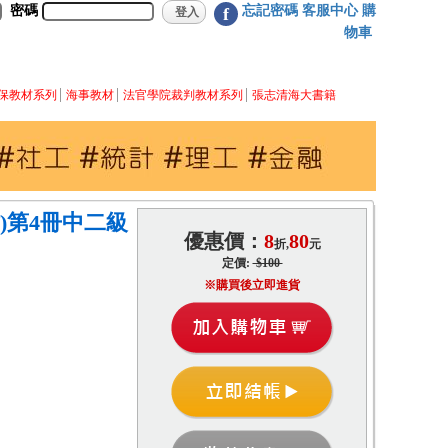
密碼
忘記密碼
客服中心
購
f
物車
保教材系列
海事教材
法官學院裁判教材系列
張志清海大書籍
)第4冊中二級
優惠價：
8
80
折,
元
定價:
$100
※購買後立即進貨