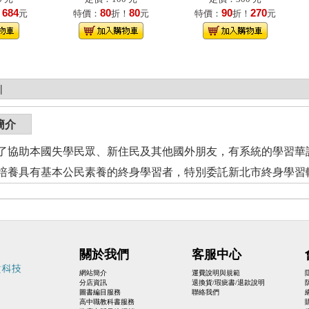
684
80
80
90
270
！
元
特價：
折！
元
特價：
折！
元
|
簡介
了協助本國失學民眾、新住民及其他國外朋友，有系統的學習華
培養具有基本公民素養的終身學習者，特別委託新北市終身學習
關於我們
客服中心
網站簡介
運費說明與規範
分店資訊
退換貨/瑕疵書/退款說明
圖書編目服務
聯絡我們
高中職教科書服務