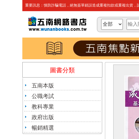
重要訊息：慎防詐騙電話，絕無簽單錯誤造成重複扣款或重複出貨，請
圖書分類
五南本版
公職考試
教科專業
政府出版
暢銷精選