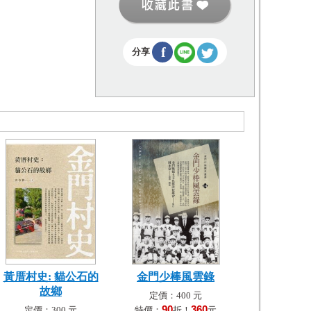
f
分享
黃厝村史: 貓公石的
金門少棒風雲錄
故鄉
定價：400 元
90
360
定價：300 元
特價：
折！
元