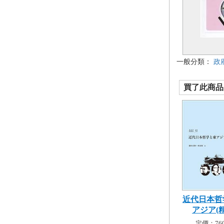
一般分類：
政
買了此商品的
近代日本哲
アジア(
定價：760