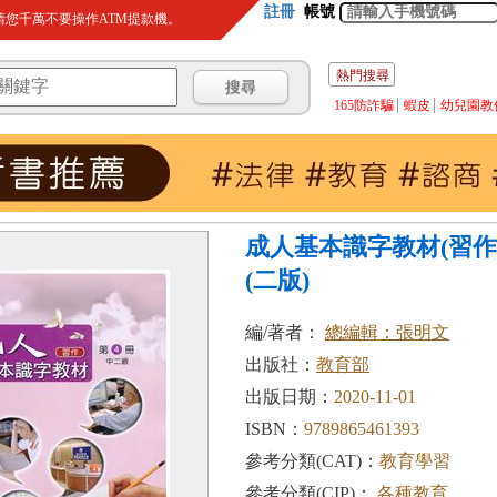
註冊
帳號
您千萬不要操作ATM提款機。
熱門搜尋
165防詐騙
蝦皮
幼兒園教
成人基本識字教材(習作
(二版)
編/著者：
總編輯：張明文
出版社：
教育部
出版日期：
2020-11-01
ISBN：
9789865461393
參考分類(CAT)：
教育學習
參考分類(CIP)：
各種教育