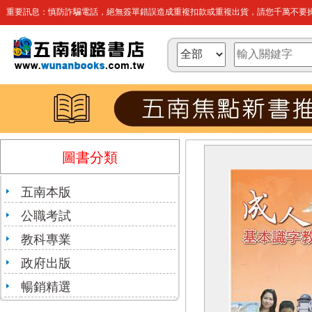
重要訊息：慎防詐騙電話，絕無簽單錯誤造成重複扣款或重複出貨，請您千萬不要操
圖書分類
五南本版
公職考試
教科專業
政府出版
暢銷精選