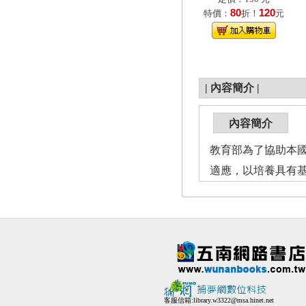
80
120
特價：
折！
元
|
內容簡介
|
內容簡介
教育部為了協助本
適應，以培養具有
客服信箱:
library.w3322@msa.hinet.net