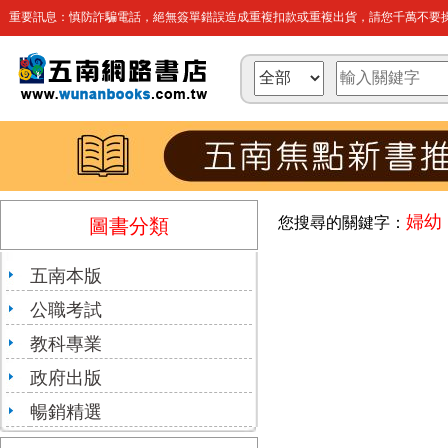
重要訊息：慎防詐騙電話，絕無簽單錯誤造成重複扣款或重複出貨，請您千萬不要操
婦幼
您搜尋的關鍵字：
圖書分類
五南本版
公職考試
教科專業
政府出版
暢銷精選