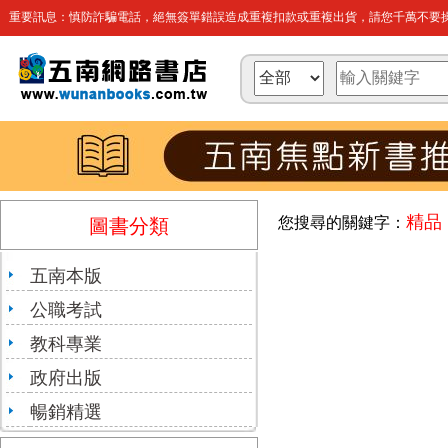
重要訊息：慎防詐騙電話，絕無簽單錯誤造成重複扣款或重複出貨，請您千萬不要操
精品
您搜尋的關鍵字：
圖書分類
五南本版
公職考試
教科專業
政府出版
暢銷精選