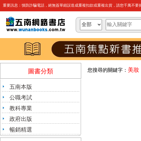
重要訊息：慎防詐騙電話，絕無簽單錯誤造成重複扣款或重複出貨，請您千萬不要操
美妝
您搜尋的關鍵字：
圖書分類
五南本版
公職考試
教科專業
政府出版
暢銷精選